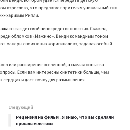
роли Венди, которой удается передать детскую
м взрослого, что предлагает зрителям уникальный тип
их» харизмы Рипли.
ажаются с детской непосредственностью. Скажем,
 среди обломков «Мажино», Венди командным тоном
яют манеры своих юных «оригиналов», задавая особый
квел или расширение вселенной, а смелая попытка
просы. Если вам интересны синтетики больше, чем
х сердцах и даст почву для размышления.
следующий
Рецензия на фильм «Я знаю, что вы сделали
прошлым летом»