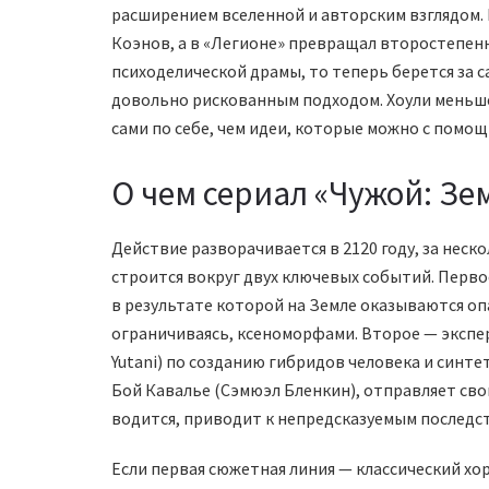
расширением вселенной и авторским взглядом. 
Коэнов, а в «Легионе» превращал второстепенн
психоделической драмы, то теперь берется за с
довольно рискованным подходом. Хоули меньше
сами по себе, чем идеи, которые можно с помощ
О чем сериал «Чужой: Зе
Действие разворачивается в 2120 году, за нес
строится вокруг двух ключевых событий. Перв
в результате которой на Земле оказываются о
ограничиваясь, ксеноморфами. Второе — экспе
Yutani) по созданию гибридов человека и синт
Бой Кавалье (Сэмюэл Бленкин), отправляет сво
водится, приводит к непредсказуемым последс
Если первая сюжетная линия — классический х