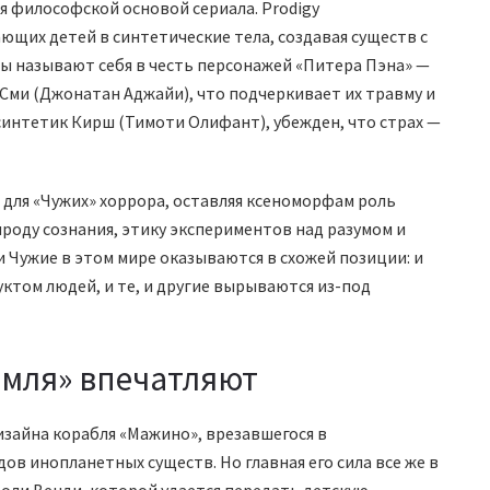
я философской основой сериала. Prodigy
ющих детей в синтетические тела, создавая существ с
ды называют себя в честь персонажей «Питера Пэна» —
 Сми (Джонатан Аджайи), что подчеркивает их травму и
синтетик Кирш (Тимоти Олифант), убежден, что страх —
 для «Чужих» хоррора, оставляя ксеноморфам роль
ироду сознания, этику экспериментов над разумом и
и Чужие в этом мире оказываются в схожей позиции: и
уктом людей, и те, и другие вырываются из-под
емля» впечатляют
изайна корабля «Мажино», врезавшегося в
ов инопланетных существ. Но главная его сила все же в