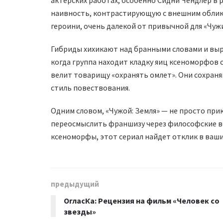
актерских работах, особенно Сидни Чендлер в 
наивность, контрастирующую с внешним облико
героини, очень далекой от привычной для «Чуж
Гибриды хихикают над бранными словами и выр
когда группа находит кладку яиц ксеноморфов
велит товарищу «охранять омлет». Они сохран
стиль повествования.
Одним словом, «Чужой: Земля» — не просто при
переосмыслить франшизу через философские во
ксеноморфы, этот сериал найдет отклик в ваши
предыдущий
ОгласКа: Рецензия на фильм «Человек со
звезды»