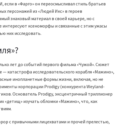
И, если в «Фарго» он переосмысливал стиль братьев
ых персонажей из «Людей Икс» в героев
амый знаковый материал в своей карьере, но с
 интересуют ксеноморфы и связанные с этим ужасы
ью них исследовать.
мля»?
колько лет до событий первого фильма «Чужой». Сюжет
ое — катастрофа исследовательского корабля «Мажино»,
пасные инопланетные формы жизни, включая, но не
рименты корпорации Prodigy (конкурента Weyland-
етиков. Основатель Prodigy, эксцентричный триллионер
их «детищ» изучать обломки «Мажино», что, как
твиям.
оррор с привычными лицехватами и прочей прелестью,