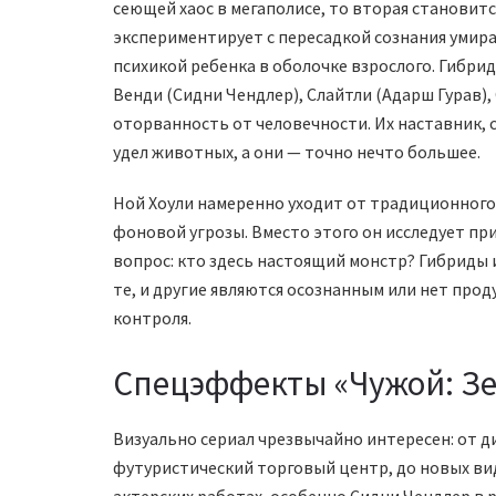
сеющей хаос в мегаполисе, то вторая становитс
экспериментирует с пересадкой сознания умира
психикой ребенка в оболочке взрослого. Гибри
Венди (Сидни Чендлер), Слайтли (Адарш Гурав),
оторванность от человечности. Их наставник, 
удел животных, а они — точно нечто большее.
Ной Хоули намеренно уходит от традиционного
фоновой угрозы. Вместо этого он исследует пр
вопрос: кто здесь настоящий монстр? Гибриды 
те, и другие являются осознанным или нет прод
контроля.
Спецэффекты «Чужой: З
Визуально сериал чрезвычайно интересен: от д
футуристический торговый центр, до новых вид