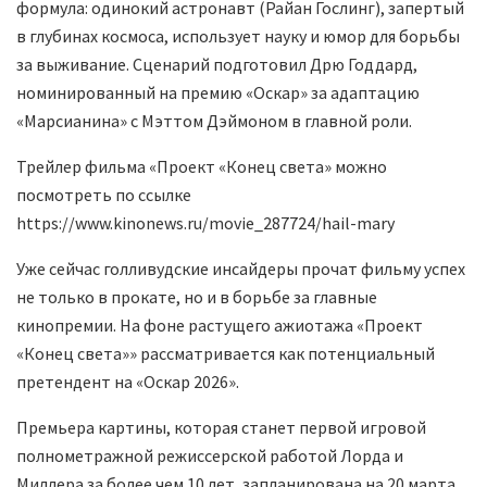
формула: одинокий астронавт (Райан Гослинг), запертый
в глубинах космоса, использует науку и юмор для борьбы
за выживание. Сценарий подготовил Дрю Годдард,
номинированный на премию «Оскар» за адаптацию
«Марсианина» с Мэттом Дэймоном в главной роли.
Трейлер фильма «Проект «Конец света» можно
посмотреть по ссылке
https://www.kinonews.ru/movie_287724/hail-mary
Уже сейчас голливудские инсайдеры прочат фильму успех
не только в прокате, но и в борьбе за главные
кинопремии. На фоне растущего ажиотажа «Проект
«Конец света»» рассматривается как потенциальный
претендент на «Оскар 2026».
Премьера картины, которая станет первой игровой
полнометражной режиссерской работой Лорда и
Миллера за более чем 10 лет, запланирована на 20 марта