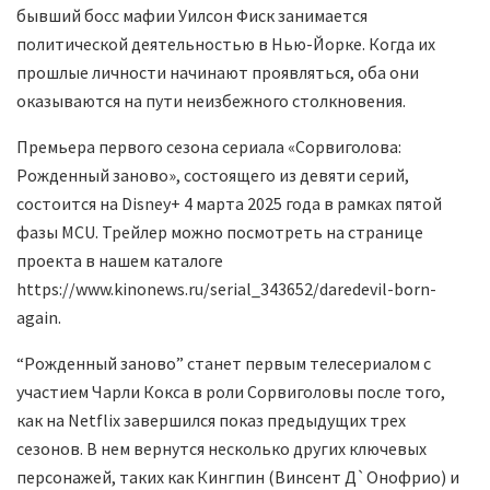
бывший босс мафии Уилсон Фиск занимается
политической деятельностью в Нью-Йорке. Когда их
прошлые личности начинают проявляться, оба они
оказываются на пути неизбежного столкновения.
Премьера первого сезона сериала «Сорвиголова:
Рожденный заново», состоящего из девяти серий,
состоится на Disney+ 4 марта 2025 года в рамках пятой
фазы MCU. Трейлер можно посмотреть на странице
проекта в нашем каталоге
https://www.kinonews.ru/serial_343652/daredevil-born-
again.
“Рожденный заново” станет первым телесериалом с
участием Чарли Кокса в роли Сорвиголовы после того,
как на Netflix завершился показ предыдущих трех
сезонов. В нем вернутся несколько других ключевых
персонажей, таких как Кингпин (Винсент Д`Онофрио) и