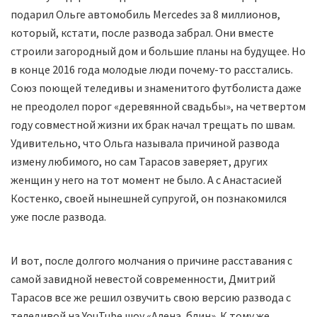
подарил Ольге автомобиль Mercedes за 8 миллионов,
который, кстати, после развода забрал. Они вместе
строили загородный дом и большие планы на будущее. Но
в конце 2016 года молодые люди почему-то расстались.
Союз поющей теледивы и знаменитого футболиста даже
не преодолел порог «деревянной свадьбы», на четвертом
году совместной жизни их брак начал трещать по швам.
Удивительно, что Ольга называла причиной развода
измену любимого, но сам Тарасов заверяет, других
женщин у него на тот момент не было. А с Анастасией
Костенко, своей нынешней супругой, он познакомился
уже после развода.
И вот, после долгого молчания о причине расставания с
самой завидной невестой современности, Дмитрий
Тарасов все же решил озвучить свою версию развода с
теледивой на YouTube шоу «Алена, блин». К тому же,