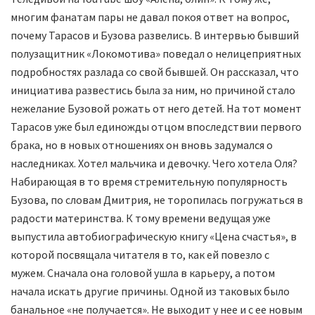
многим фанатам пары не давал покоя ответ на вопрос,
почему Тарасов и Бузова развелись. В интервью бывший
полузащитник «Локомотива» поведал о нелицеприятных
подробностях разлада со свой бывшей. Он рассказал, что
инициатива развестись была за ним, но причиной стало
нежелание Бузовой рожать от него детей. На тот момент
Тарасов уже был единожды отцом впоследствии первого
брака, но в новых отношениях он вновь задумался о
наследниках. Хотел мальчика и девочку. Чего хотела Оля?
Набирающая в то время стремительную популярность
Бузова, по словам Дмитрия, не торопилась погружаться в
радости материнства. К тому времени ведущая уже
выпустила автобиографическую книгу «Цена счастья», в
которой посвящала читателя в то, как ей повезло с
мужем. Сначала она головой ушла в карьеру, а потом
начала искать другие причины. Одной из таковых было
банальное «не получается». Не выходит у нее и с ее новым