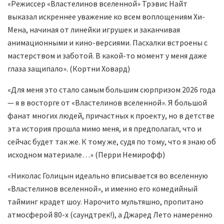
«Режиссер «Властелинов вселенной» Трэвис Найт
выказал искреннее уважение ко всем воплощениям Хи-
Мена, начиная от линейки игрушек и заканчивая
анимационными и кино-версиями. Пасхалки встроены с
мастерством и заботой. В какой-то момент у меня даже
глаза защипало». (Кортни Ховард)
«Для меня это стало самым большим сюрпризом 2026 года
— я в восторге от «Властелинов вселенной». Я большой
фанат многих людей, причастных к проекту, но в детстве
эта история прошла мимо меня, и я предполагал, что и
сейчас будет так же. К тому же, судя по тому, что я знаю об
исходном материале…» (Перри Немирофф)
«Николас Голицын идеально вписывается во вселенную
«Властелинов вселенной», и именно его комедийный
тайминг крадет шоу. Нарочито мультяшно, пропитано
атмосферой 80-х (саундтрек!), а Джаред Лето намеренно