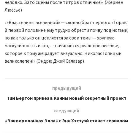
неловко. Зато сцены после титров отличные». (Жермен
Люссье)
«»Властелины вселенной» — словно брат первого «Тора».
В первой половине ему трудно обрести почву под ногами,
но как только он цепляется за свои темы — хрупкую
маскулинность и эго, — начинается реальное веселье,
которое к тому же радует визуально. Николас Голицын
великолепен!» (Эндрю Джей Салазар)
предыдущий
Тим Бертон привез в Канны новый секретный проект
следующий
«Заколдованная Элла» с Энн Хэтэуэй станет сериалом