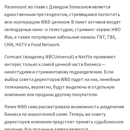
Paramount во главе с Дэвидом Эллисоном является
единственным претендентом, стремящимся поглотить
всю корпорацию WBD целиком. В пакет активов входят
легендарные кино- и телестудии, стриминг-сервис HBO
Max, а также популярные кабельные каналы TNT, TBS,
CNN, HGTV и Food Network.
Comcast (владелец NBCUniversal) и Netflix проявляют
интерес только к самой ценной части бизнеса —
киностудиям и стриминговому подразделению. Если
выбор совета директоров WBD падет на них, линейные
телеканалы, вероятно, будут выделены в отдельную
компанию или проданы другому покупателю.
Ранее WBD сама рассматривала возможность разделения
бизнеса по аналогичной схеме. Теперь же совету
директоров компании предстоит принять судьбоносное
решение. Все поданные заявки являются