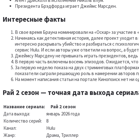
Агент Дрисколл в исполнении Николь Блум.
Президента Брэдфорда играет Джеймс Марсден.
Интересные факты
В свое время Брауна номинировали на «Оскар» за участие в «
Начинаясь как детективная история, далее проект уходит в
интересно раскрывать убийство и разбираться с психолог
сервис Hulu. И если авторы уже ответили на вопрос, а будет
Джеймсу Марсдену не привыкать играть президентов, ведь 
В первую часть включены восемь эпизодов. Ожидается, что
За первую неделю показа на двух стриминговых платформах
показатели сыграли решающую роль в намерении авторов п
На момент написания статьи на портале Кинопоиск нет ни о
Рай 2 сезон — точная дата выхода сериала
Название сериала:
Рай 2 сезон
Дата выхода:
январь 2026 года
Количество серий:
8
Канал:
Hulu
Жанр:
Драма, Триллер