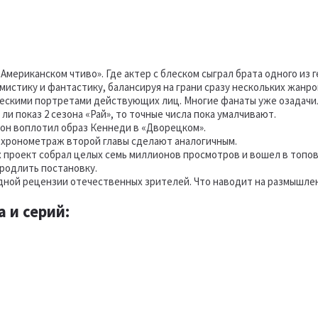
Американском чтиво». Где актер с блеском сыграл брата одного из г
 мистику и фантастику, балансируя на грани сразу нескольких жанр
ическими портретами действующих лиц. Многие фанаты уже озада
 ли показ 2 сезона «Рай», то точные числа пока умалчивают.
он воплотил образ Кеннеди в «Дворецком».
 хронометраж второй главы сделают аналогичным.
 проект собрал целых семь миллионов просмотров и вошел в топов
родлить постановку.
дной рецензии отечественных зрителей. Что наводит на размышлен
 и серий: