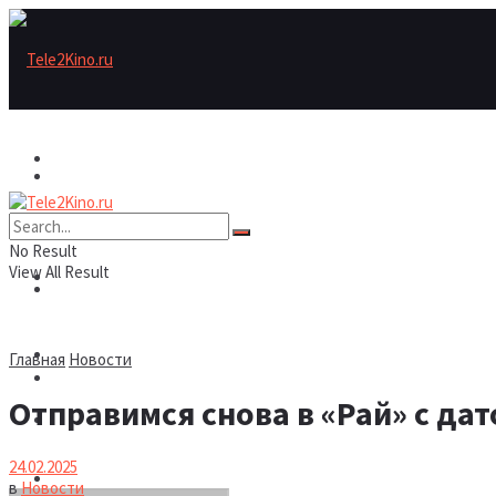
Актеры
Актеры
Рецензии/трейлеры
No Result
View All Result
Рецензии/трейлеры
Подборки
Шоу бизнес
Главная
Новости
Подборки
Отправимся снова в «Рай» с дат
Новости
24.02.2025
Шоу бизнес
в
Новости