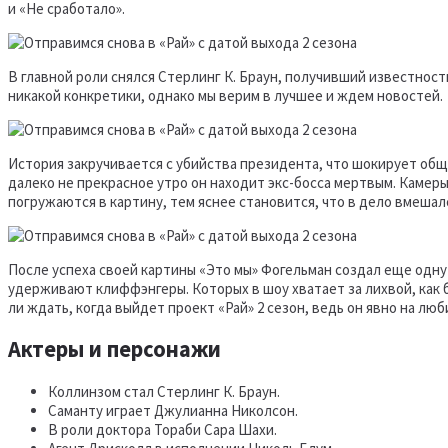
и «Не сработало».
В главной роли снялся Стерлинг К. Браун, получивший известност
никакой конкретики, однако мы верим в лучшее и ждем новостей.
История закручивается с убийства президента, что шокирует общ
далеко не прекрасное утро он находит экс-босса мертвым. Камер
погружаются в картину, тем яснее становится, что в дело вмеша
После успеха своей картины «Это мы» Фогельман создал еще одну
удерживают клиффэнгеры. Которых в шоу хватает за лихвой, как б
ли ждать, когда выйдет проект «Рай» 2 сезон, ведь он явно на люб
Актеры и персонажи
Коллинзом стал Стерлинг К. Браун.
Саманту играет Джулианна Николсон.
В роли доктора Тораби Сара Шахи.