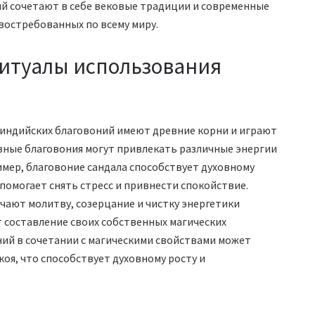
й сочетают в себе вековые традиции и современные
востребованных по всему миру.
ритуалы использования
 индийских благовоний имеют древние корни и играют
азные благовония могут привлекать различные энергии
имер, благовоние сандала способствует духовному
 помогает снять стресс и привнести спокойствие.
чают молитву, созерцание и чистку энергетики
 составление своих собственных магических
ний в сочетании с магическими свойствами может
оя, что способствует духовному росту и