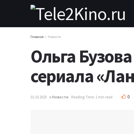
Главная
Новости
Ольга Бузова
сериала «Ла
0
02.10.2025
в
Новости
Reading Time: 1 min read