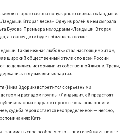
съемок второго сезона популярного сериала «Ландыши.
Ландыши. Вторая весна». Одну из ролей в нем сыграла
льга Бузова. Премьера мелодрамы «Ландыши. Вторая
да, а точная дата будет объявлена позже.
андыши. Такая нежная любовь» стал настоящим хитом,
вав широкий общественный отклик по всей России.
хотно делились историями из собственной жизни. Треки,
адержались в музыкальных чартах.
тя (Ника Здорик) встретится с серьезными
едством и распадом группы «Ландыши», ей предстоят
 опубликованных кадрах второго сезона поклонники
енее, судьба героя остается неопределенной — неясно,
воспоминаниях Кати.
т занимать свое особое место — зрителей ждут новые