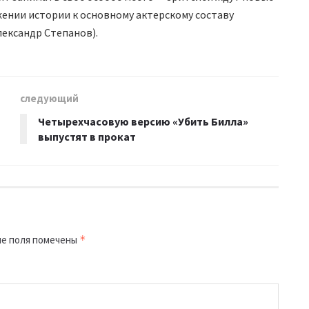
жении истории к основному актерскому составу
лександр Степанов).
следующий
Четырехчасовую версию «Убить Билла»
выпустят в прокат
е поля помечены
*