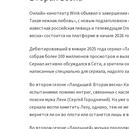
Онлайн-кинотеатр Wink объявил о завершении 
Такая нежная любовь», с новым подзаголовком «
известная российская певица и телеведущая О
весна» состоится на платформе в начале 2026 го
Дебютировавший в январе 2025 года сериал «Л
собрав более 100 миллионов просмотров и выз
Сериал активно обсуждался в Сети, а зрители о
написанные специально для сериала, надолго з
Во втором сезоне «Ландышей. Вторая весна» Ка
испытаниями: помимо интриг, связанных с насл
поиски мужа Лехи (Сергей Городничий). На уже
сериала могли заметить Леху, однако, тем не м
вернется ли он во плоти или останется лишь в 
Во втором сезоне «Ландышей» музыка продолжи