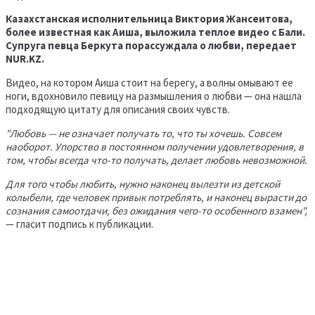
Казахстанская исполнительница Виктория Жансеитова,
более известная как Аиша, выложила теплое видео с Бали.
Супруга певца Беркута порассуждала о любви, передает
NUR.KZ.
Видео, на котором Аиша стоит на берегу, а волны омывают ее
ноги, вдохновило певицу на размышления о любви — она нашла
подходящую цитату для описания своих чувств.
"Любовь — не означает получать то, что ты хочешь. Совсем
наоборот. Упорство в постоянном получении удовлетворения, в
том, чтобы всегда что-то получать, делает любовь невозможной.
Для того чтобы любить, нужно наконец вылезти из детской
колыбели, где человек привык потреблять, и наконец вырасти до
сознания самоотдачи, без ожидания чего-то особенного взамен",
— гласит подпись к публикации.