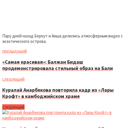
Пару дней назад Беркут и Аиша делились атмосферным видео с
экзотического острова.
предыдущий
«Самая красивая»: Балжан Бидаш
продемонстрировала стильный образ на Бали
следующий
Куралай Анарбекова повторила кадр из «Лары
Крофт» в камбоджийском храме
следующий