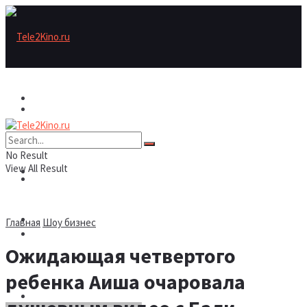
Актеры
Актеры
Рецензии/трейлеры
No Result
View All Result
Рецензии/трейлеры
Подборки
Шоу бизнес
Главная
Шоу бизнес
Подборки
Ожидающая четвертого
Новости
ребенка Аиша очаровала
Шоу бизнес