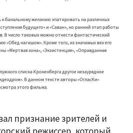
сь к банальному желанию эпатировать на различных
еступления будущего» и «Саван», но ранний этап работы
. В число таковых можно отнести фантастический
ю «Обед нагишом». Кроме того, из значимых вех его
ы «Мертвая зона», «Экзистенция», «Оправданная
лужного списка Кроненберга другое незаурядное
деодром». В данном тексте авторы «ОгласКи»
осмотра этого фильма.
вал признание зрителей и
торский режиссер, который