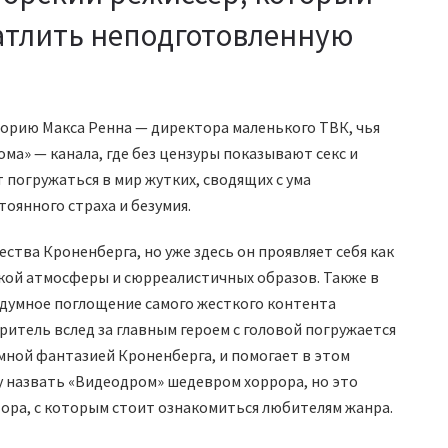
атлить неподготовленную
торию Макса Ренна — директора маленького ТВК, чья
ма» — канала, где без цензуры показывают секс и
 погружаться в мир жутких, сводящих с ума
тоянного страха и безумия.
тва Кроненберга, но уже здесь он проявляет себя как
кой атмосферы и сюрреалистичных образов. Также в
ездумное поглощение самого жесткого контента
ритель вслед за главным героем с головой погружается
мной фантазией Кроненберга, и помогает в этом
гу назвать «Видеодром» шедевром хоррора, но это
ора, с которым стоит ознакомиться любителям жанра.