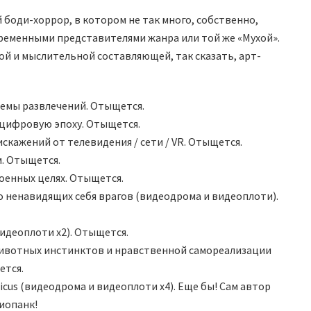
боди-хоррор, в котором не так много, собственно,
временными представителями жанра или той же «Мухой».
ой и мыслительной составляющей, так сказать, арт-
темы развлечений. Отыщется.
оцифровую эпоху. Отыщется.
скажений от телевидения / сети / VR. Отыщется.
м. Отыщется.
оенных целях. Отыщется.
 ненавидящих себя врагов (видеодрома и видеоплоти).
видеоплоти х2). Отыщется.
 животных инстинктов и нравственной самореализации
ется.
cus (видеодрома и видеоплоти х4). Еще бы! Сам автор
иопанк!