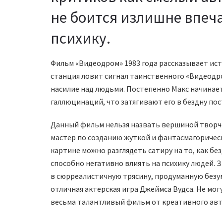
не боится излишне впеч
психику.
Фильм «Видеодром» 1983 года рассказывает ис
станция ловит сигнал таинственного «Видеодро
насилие над людьми. Постепенно Макс начинает
галлюцинаций, что затягивают его в бездну пос
Данный фильм нельзя назвать вершиной творчес
мастер по созданию жуткой и фантасмагоричес
картине можно разглядеть сатиру на то, как б
способно негативно влиять на психику людей. З
в сюрреалистичную трясину, продуманную безу
отличная актерская игра Джеймса Вудса. Не мо
весьма талантливый фильм от креативного авт