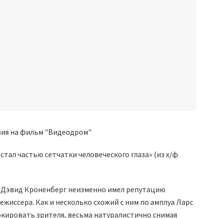
стал частью сетчатки человеческого глаза» (из х/ф
ы Дэвид Кроненберг неизменно имел репутацию
жиссера. Как и несколько схожий с ним по амплуа Ларс
окировать зрителя, весьма натуралистично снимая