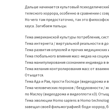
Дальше начинается культовый психоделический 
телесного хоррора, особенно в сравнении с со
Но чего там предостаточно, так это философск
хауса. Загибаем пальцы.
Тема американской культуры потребления, сис
Тема интернета / виртуальной реальности в д
Тема развития опухолей и прочих медицинских и
Тема глобального влияния масс-медиа на социу
Тема манипулирования сознанием индивида в в
Тема желания контролирования масс от взаимно
Отыщется.
Тема Ада и Рая, прости Господи (видеодрома и 
Тема человеческих пороков / бездуховности /
по Маслоу (видеодрома и видеоплоти х3). Отыщ
Тема эволюции Homo sapiens в Homo technologi
завещал своей фильмографией: боди-хоррор, б