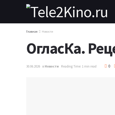
Главная
Новости
ОгласКа. Ре
0
30.06.2026
в
Новости
Reading Time: 1 min read