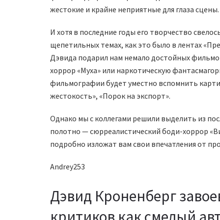
жестокие и крайне неприятные для глаза сцены.
И хотя в последние годы его творчество свело
щепетильных темах, как это было в лентах «Пр
Дэвида подарил нам немало достойных фильмов
хоррор «Муха» или наркотическую фантасмагори
фильмографии будет уместно вспомнить картин
жестокость», «Порок на экспорт».
Однако мы с коллегами решили выделить из пос
полотно — сюрреалистический боди-хоррор «Ви
подробно изложат вам свои впечатления от пр
Andrey253
Дэвид Кроненберг завое
критиков как смелый ав