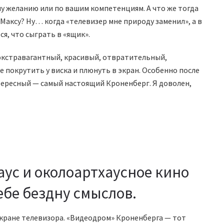
у желанию или по вашим компетенциям. А что же тогда
Максу? Ну… когда «телевизер мне природу заменил», а в
я, что сыграть в «ящик».
экстравагантный, красивый, отвратительный,
покрутить у виска и плюнуть в экран. Особенно после
тересный — самый настоящий Кроненберг. Я доволен,
аус и околоартхаусное кино
себе бездну смыслов.
кране телевизора. «Видеодром» Кроненберга — тот