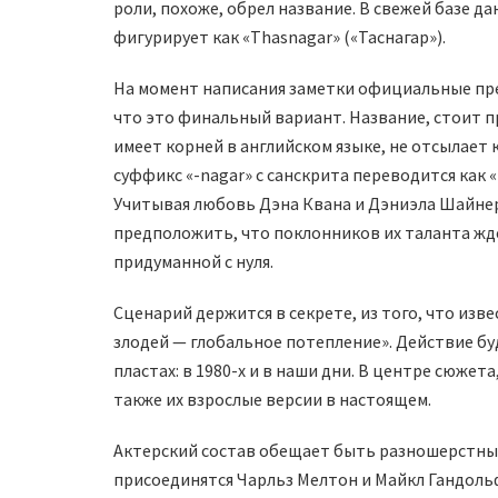
роли, похоже, обрел название. В свежей базе д
фигурирует как «Thasnagar» («Таснагар»).
На момент написания заметки официальные пред
что это финальный вариант. Название, стоит пр
имеет корней в английском языке, не отсылает 
суффикс «-nagar» с санскрита переводится как «
Учитывая любовь Дэна Квана и Дэниэла Шайне
предположить, что поклонников их таланта жд
придуманной с нуля.
Сценарий держится в секрете, из того, что изве
злодей — глобальное потепление». Действие б
пластах: в 1980-х и в наши дни. В центре сюжета
также их взрослые версии в настоящем.
Актерский состав обещает быть разношерстны
присоединятся Чарльз Мелтон и Майкл Гандоль