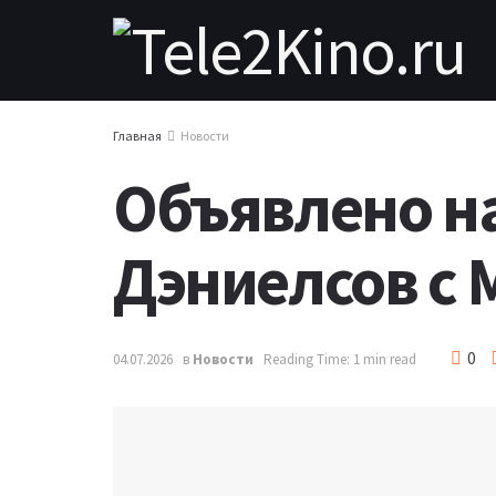
Главная
Новости
Объявлено н
Дэниелсов с
0
04.07.2026
в
Новости
Reading Time: 1 min read