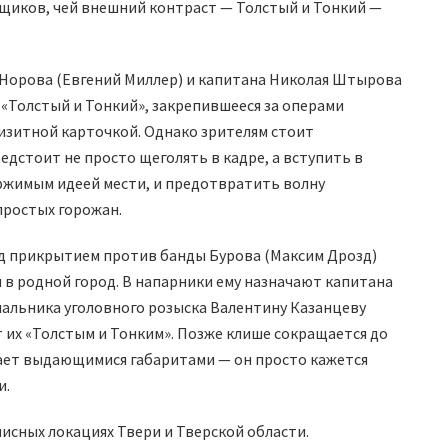
щиков, чей внешний контраст — Толстый и Тонкий —
Норова (Евгений Миллер) и капитана Николая Штырова
 «Толстый и Тонкий», закрепившееся за операми
визитной карточкой. Однако зрителям стоит
едстоит не просто щеголять в кадре, а вступить в
ржимым идеей мести, и предотвратить волну
простых горожан.
д прикрытием против банды Бурова (Максим Дрозд)
в родной город. В напарники ему назначают капитана
чальника уголовного розыска Валентину Казанцеву
 их «Толстым и Тонким». Позже клише сокращается до
дает выдающимися габаритами — он просто кажется
и.
исных локациях Твери и Тверской области.