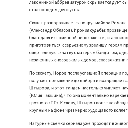
лаконичной аббревиатурой скрывается дуэт сы
стал поводом для шуток.
Сюжет разворачивается вокруг майора Романа 
(Александр Обласов). Ирония судьбы: прозвище
благодаря их комичной непохожести, стало их 
приготовиться к серьезному зрелищу: героям пр
смертельную схватку с матерым бандитом, оде
незаконных сносов жилых домов, спасая жизни 
По сюжету, Норов после успешной операции по
получает повышение до майора и возвращается 
Штырова, и этот тандем настолько умиляет на
(Юлия Такшина), что она моментально нарекает
грозного «ТТ». К слову, Штыров вовсе не обла
крупным на фоне чрезмерно худощавого коллег
Натурные съемки сериала уже проходят в живоп