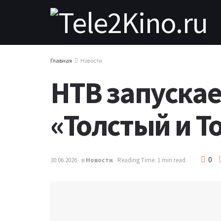
Главная
Новости
НТВ запускае
«Толстый и Т
0
30.06.2026
в
Новости
Reading Time: 1 min read