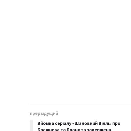
предыдущий
Зйомка серіалу «Шановний Віллі» про
Брежнева та Брандта завершена