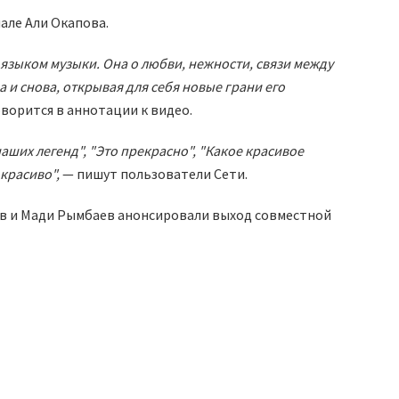
але Али Окапова.
я языком музыки. Она о любви, нежности, связи между
а и снова, открывая для себя новые грани его
оворится в аннотации к видео.
аших легенд", "Это прекрасно", "Какое красивое
 красиво",
— пишут пользователи Сети.
ов и Мади Рымбаев анонсировали выход совместной