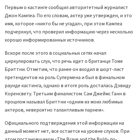
Первым о кастинге сообщил авторитетный журналист
Джон Кампеа. По его словам, актер уже утвержден, и это
имя, которое «никто бы не угадал», при этом Кампеа
подчеркнул, что проверил информацию через несколько
хорошо информированных источников.
Вскоре после этого в социальных сетях начал
циркулировать слух, что речь идет о британце Томе
Бриттни. Отметим, что ранее он входил в шорт-лист
претендентов на роль Супермена и был в финальном
раунде кастинга, однако в итоге роль досталась Дэвиду
Коренсвету. Третьим финалистом. Сам Джеймс Ганн в
прошлом называл Бриттни «одним из моих любимых
актеров, невероятно талантливым парнем».
Официального подтверждения этой информации на
данный момент нет, все остается на уровне слухов. При
этом постановщиком «The Brave and the Bold» по-