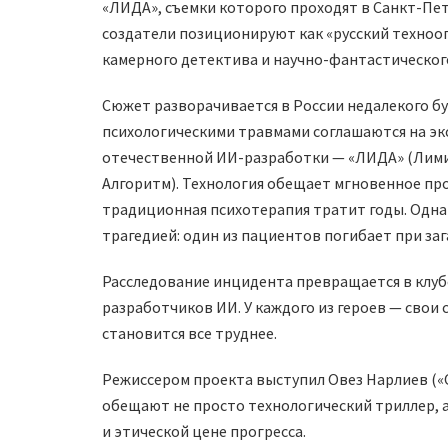
«ЛИДА», съемки которого проходят в Санкт-Пет
создатели позиционируют как «русский техноо
камерного детектива и научно-фантастическог
Сюжет разворачивается в России недалекого б
психологическими травмами соглашаются на эк
отечественной ИИ-разработки — «ЛИДА» (Лим
Алгоритм). Технология обещает мгновенное про
традиционная психотерапия тратит годы. Одн
трагедией: один из пациентов погибает при заг
Расследование инцидента превращается в клуб
разработчиков ИИ. У каждого из героев — свои 
становится все труднее.
Режиссером проекта выступил Овез Нарлиев (
обещают не просто технологический триллер, а
и этической цене прогресса.