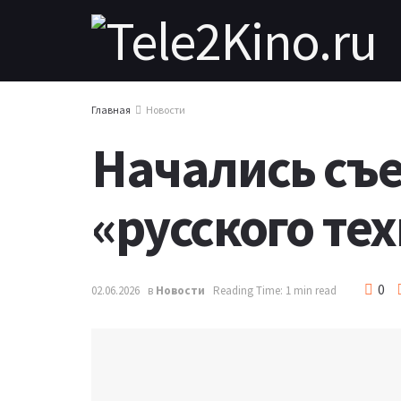
Главная
Новости
Начались съе
«русского т
0
02.06.2026
в
Новости
Reading Time: 1 min read