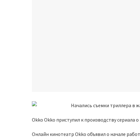
Okko Оkko приступил к производству сериала 
Онлайн кинотеатр Оkko объявил о начале рабо