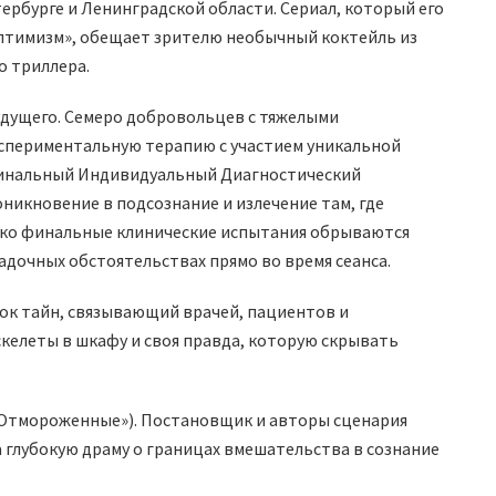
ербурге и Ленинградской области. Сериал, который его
птимизм», обещает зрителю необычный коктейль из
о триллера.
удущего. Семеро добровольцев с тяжелыми
спериментальную терапию с участием уникальной
инальный Индивидуальный Диагностический
никновение в подсознание и излечение там, где
ако финальные клинические испытания обрываются
адочных обстоятельствах прямо во время сеанса.
ок тайн, связывающий врачей, пациентов и
скелеты в шкафу и своя правда, которую скрывать
«Отмороженные»). Постановщик и авторы сценария
 глубокую драму о границах вмешательства в сознание