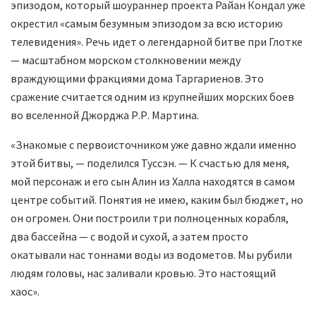
эпизодом, который шоураннер проекта Райан Кондал уже
окрестил «самым безумным эпизодом за всю историю
телевидения». Речь идет о легендарной битве при Глотке
— масштабном морском столкновении между
враждующими фракциями дома Таргариенов. Это
сражение считается одним из крупнейших морских боев
во вселенной Джорджа Р.Р. Мартина.
«Знакомые с первоисточником уже давно ждали именно
этой битвы, — поделился Туссэн. — К счастью для меня,
мой персонаж и его сын Алин из Халла находятся в самом
центре событий. Понятия не имею, каким был бюджет, но
он огромен. Они построили три полноценных корабля,
два бассейна — с водой и сухой, а затем просто
окатывали нас тоннами воды из водометов. Мы рубили
людям головы, нас заливали кровью. Это настоящий
хаос».