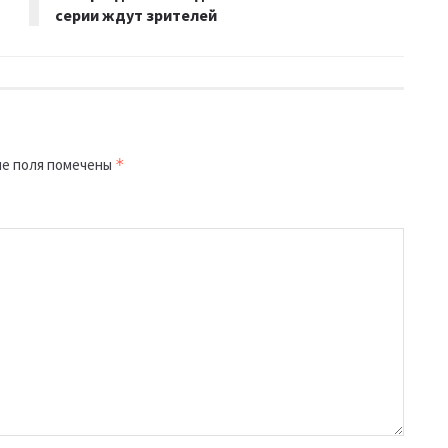
серии ждут зрителей
е поля помечены
*