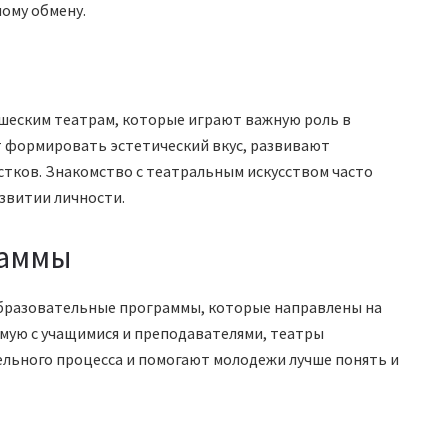
ому обмену.
шеским театрам, которые играют важную роль в
т формировать эстетический вкус, развивают
стков. Знакомство с театральным искусством часто
звитии личности.
раммы
бразовательные программы, которые направлены на
ямую с учащимися и преподавателями, театры
льного процесса и помогают молодежи лучше понять и