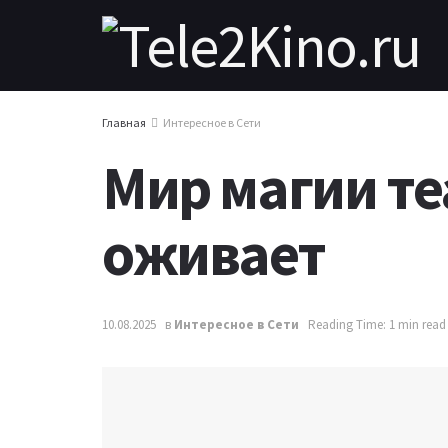
Главная
Интересное в Сети
Мир магии те
оживает
10.08.2025
в
Интересное в Сети
Reading Time: 1 min read