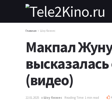
Главная
Шоу бизнес
Макпал Жуну
высказалась 
(видео)
22.01.2025
в
Шоу бизнес
Reading Time: 1 min read