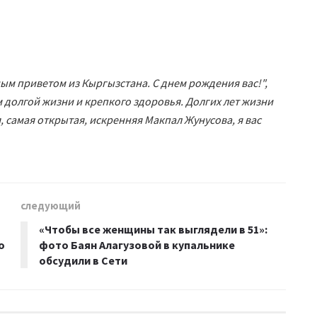
ным приветом из Кыргызстана. С днем рождения вас!",
м долгой жизни и крепкого здоровья. Долгих лет жизни
, самая открытая, искренняя Макпал Жунусова, я вас
следующий
«Чтобы все женщины так выглядели в 51»:
о
фото Баян Алагузовой в купальнике
обсудили в Сети