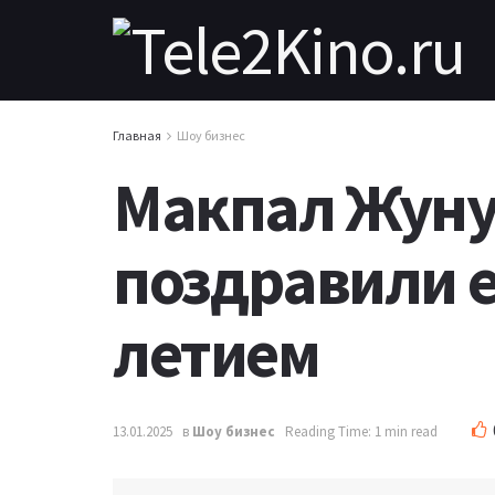
Главная
Шоу бизнес
Макпал Жунус
поздравили ее
летием
13.01.2025
в
Шоу бизнес
Reading Time: 1 min read