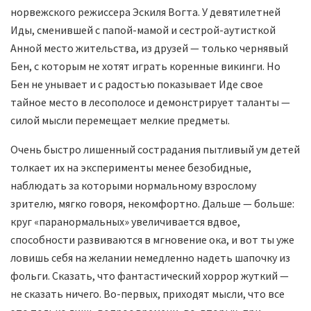
норвежского режиссера Эскиля Вогта. У девятилетней
Иды, сменившей с папой-мамой и сестрой-аутисткой
Анной место жительства, из друзей — только чернявый
Бен, с которым не хотят играть коренные викинги. Но
Бен не унывает и с радостью показывает Иде свое
тайное место в лесополосе и демонстрирует таланты —
силой мысли перемещает мелкие предметы.
Очень быстро лишенный сострадания пытливый ум детей
толкает их на эксперименты менее безобидные,
наблюдать за которыми нормальному взрослому
зрителю, мягко говоря, некомфортно. Дальше — больше:
круг «паранормальных» увеличивается вдвое,
способности развиваются в мгновение ока, и вот ты уже
ловишь себя на желании немедленно надеть шапочку из
фольги. Сказать, что фантастический хоррор жуткий —
не сказать ничего. Во-первых, приходят мысли, что все