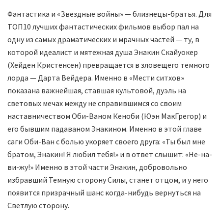
Фантастика и «Звездные войны» — близнецы-братья. Для
ТОП10 лучших фантастических фильмов выбор пал на
одну из самых драматических и мрачных частей — ту, в
которой идеалист и мятежная душа Энакин Скайуокер
(Хейден Кристенсен) превращается в зловещего темного
лорда — Дарта Вейдера. Именно в «Мести ситхов»
показана важнейшая, ставшая культовой, дуэль на
световых мечах между не справившимся со своим
наставничеством Оби-Ваном Кеноби (Юэн МакГрегор) и
его бывшим падаваном Энакином. Именно в этой главе
саги Оби-Ван с болью укоряет своего друга: «Ты был мне
братом, Энакин! Я любил тебя!» и в ответ слышит: «Не-на-
ви-жу!» Именно в этой части Энакин, добровольно
избравший Темную сторону Силы, станет отцом, и у него
появится призрачный шанс когда-нибудь вернуться на
Светлую сторону.