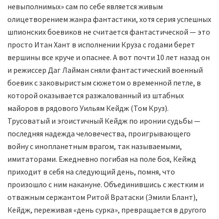
невыполнимых» сам по себе является живым
олицетворением жанра фантастики, хотя серия успешных
шпионских боевиков не считается фантастической — это
просто Итан Хант в исполнении Круза с годами берет
вершины все круче и опаснее. А вот почти 10 лет назад он
и режиссер Даг Лайман сняли фантастический военный
боевик с заковыристым сюжетом о временной петле, в
которой оказывается разжалованный из штабных
майоров в рядового Уильям Кейдж (Том Круз).
Трусоватый и эгоистичный Кейдж по иронии судьбы —
последняя надежда человечества, проигрывающего
войну с инопланетным врагом, так называемыми,
имитаторами. Ежедневно погибая на поле боя, Кейжд
приходит в себя на следующий день, помня, что
произошло с ним накануне. Объединившись с жестким и
отважным сержантом Ритой Вратаски (Эмили Блант),
Кейдж, переживая «день сурка», превращается в другого