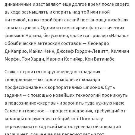
динамичные и заставляют еще долгое время после своего
выхода размышлять и спорить над той или иной
ниточкой, на которой британский постановщик «забыл»
завязать узелок. Одним из самых ярких фантастических
фильмов Нолана, безусловно, является триллер «Начало»
с бомбическим актерским составом — Леонардо
ДиКаприо, Майкл Кейн, Джозеф Гордон-Левитт, Киллиан
Мерфи, Том Харди, Марион Котийяр, Кен Ватанабе.
Сюжет строится вокруг очередного задания —
«внедрения» — которое выполняет команда
профессиональных корпоративных шпионов. Суть
задания — с помощью новейших технологий проникнуть
в подсознание «жертвы» и заронить туда нужную идею.
Самое интересное — процесс внедрения, требующий от
команды погружения в общий сон. Поскольку
пересказывать ход всей многоступенчатой операции
задачи нет, лучше еще раз пересмотреть этот