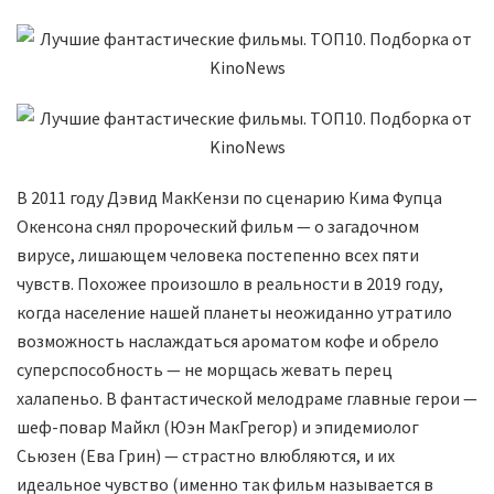
В 2011 году Дэвид МакКензи по сценарию Кима Фупца
Окенсона снял пророческий фильм — о загадочном
вирусе, лишающем человека постепенно всех пяти
чувств. Похожее произошло в реальности в 2019 году,
когда население нашей планеты неожиданно утратило
возможность наслаждаться ароматом кофе и обрело
суперспособность — не морщась жевать перец
халапеньо. В фантастической мелодраме главные герои —
шеф-повар Майкл (Юэн МакГрегор) и эпидемиолог
Сьюзен (Ева Грин) — страстно влюбляются, и их
идеальное чувство (именно так фильм называется в