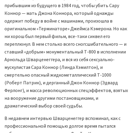
прибывшим из будущего в 1984 год, чтобы убить Сару
Коннор — мать Джона Коннора, который однажды
одержит победу в войне с машинами, произошла в
оригинальном «Терминаторе» Джеймса Кэмерона. Но как
ни хорош был первый фильм, все-таки сиквел его
переплюнул. В нем столько всего сногсшибательного — и
ставший «добрым» монументальный Т-800 в исполнении
Арнольда Шварценеггера, и вся из себя сексуально-
мускулистая Сара Коннор (Линда Хэмилтон), и
смертельно опасный жидкометаллический Т-1000
(Роберт Патрик), и дерганный Джон Коннор (Эдвард
Ферлонг), и масса революционных спецэффектов, взятых
на вооружение другими постановщиками, и
драматический выбор своей судьбы.
В недавнем интервью Шварценеггер вспоминал, как с
профессиональной помощью долгое время пытался