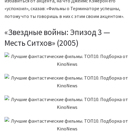
избавиться от акцента, на что Джеймс Кэмерон его
«успокоил», сказав: «Фильмы о Терминаторе успешны,
потому что ты говоришь в них с этим своим акцентом».
«Звездные войны: Эпизод 3 —
Месть Ситхов» (2005)