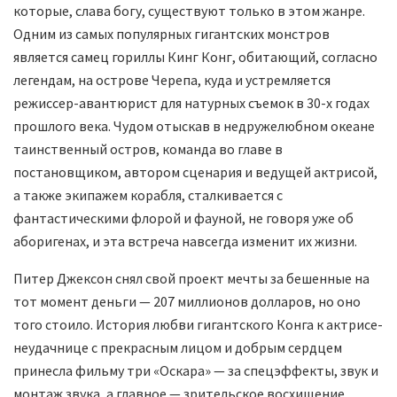
которые, слава богу, существуют только в этом жанре.
Одним из самых популярных гигантских монстров
является самец гориллы Кинг Конг, обитающий, согласно
легендам, на острове Черепа, куда и устремляется
режиссер-авантюрист для натурных съемок в 30-х годах
прошлого века. Чудом отыскав в недружелюбном океане
таинственный остров, команда во главе в
постановщиком, автором сценария и ведущей актрисой,
а также экипажем корабля, сталкивается с
фантастическими флорой и фауной, не говоря уже об
аборигенах, и эта встреча навсегда изменит их жизни.
Питер Джексон снял свой проект мечты за бешенные на
тот момент деньги — 207 миллионов долларов, но оно
того стоило. История любви гигантского Конга к актрисе-
неудачнице с прекрасным лицом и добрым сердцем
принесла фильму три «Оскара» — за спецэффекты, звук и
монтаж звука, а главное — зрительское восхищение.