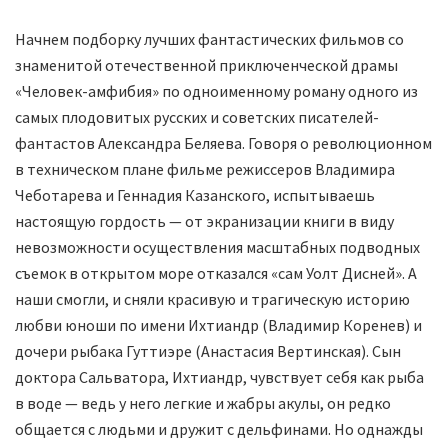
Начнем подборку лучших фантастических фильмов со
знаменитой отечественной приключенческой драмы
«Человек-амфибия» по одноименному роману одного из
самых плодовитых русских и советских писателей-
фантастов Александра Беляева. Говоря о революционном
в техническом плане фильме режиссеров Владимира
Чеботарева и Геннадия Казанского, испытываешь
настоящую гордость — от экранизации книги в виду
невозможности осуществления масштабных подводных
съемок в открытом море отказался «сам Уолт Дисней». А
наши смогли, и сняли красивую и трагическую историю
любви юноши по имени Ихтиандр (Владимир Коренев) и
дочери рыбака Гуттиэре (Анастасия Вертинская). Сын
доктора Сальватора, Ихтиандр, чувствует себя как рыба
в воде — ведь у него легкие и жабры акулы, он редко
общается с людьми и дружит с дельфинами. Но однажды