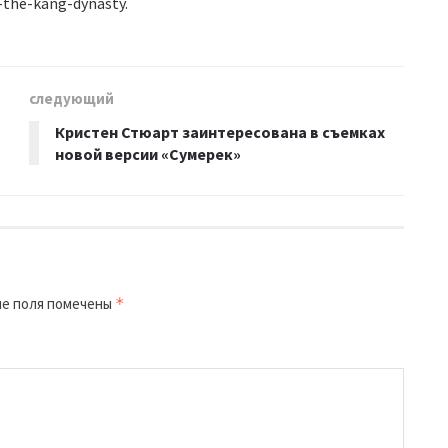
-the-kang-dynasty.
следующий
Кристен Стюарт заинтересована в съемках
новой версии «Сумерек»
е поля помечены
*