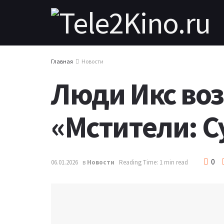
Главная
Новости
Люди Икс во
«Мстители: С
0
06.01.2026
в
Новости
Reading Time: 1 min read