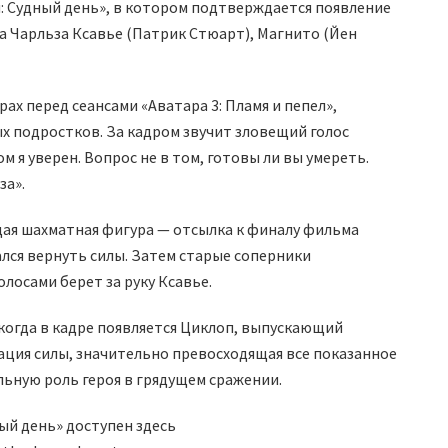
: Судный день», в котором подтверждается появление
 Чарльза Ксавье (Патрик Стюарт), Магнито (Йен
х перед сеансами «Аватара 3: Пламя и пепел»,
х подростков. За кадром звучит зловещий голос
м я уверен. Вопрос не в том, готовы ли вы умереть.
за».
щая шахматная фигура — отсылка к финалу фильма
ался вернуть силы. Затем старые соперники
лосами берет за руку Ксавье.
когда в кадре появляется Циклоп, выпускающий
ация силы, значительно превосходящая все показанное
ьную роль героя в грядущем сражении.
ый день» доступен здесь