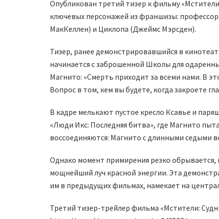
Опубликован третий тизер к фильму «Мстители
ключевых персонажей из франшизы: профессора
МакКеллен) и Циклопа (Джеймс Мэрсден).
Тизер, ранее демонстрировавшийся в кинотеатра
начинается с заброшенной Школы для одаренны
Магнито: «Смерть приходит за всеми нами. В это
Вопрос в том, кем вы будете, когда закроете гла
В кадре мелькают пустое кресло Ксавье и паря
«Люди Икс: Последняя битва», где Магнито пыт
воссоединяются: Магнито с длинными седыми во
Однако момент примирения резко обрывается, 
мощнейший луч красной энергии. Эта демонстр
им в предыдущих фильмах, намекает на централ
Третий тизер-трейлер фильма «Мстители: Судн