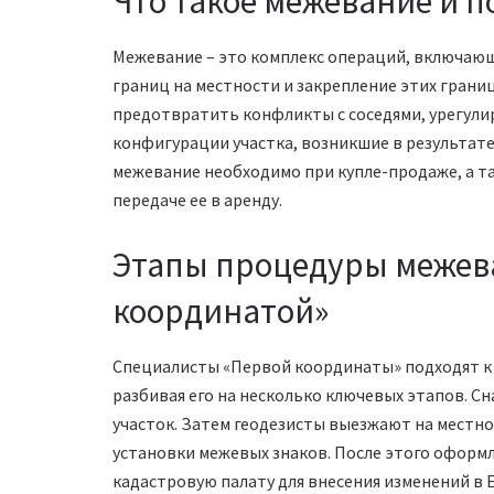
Что такое межевание и п
Межевание – это комплекс операций, включающи
границ на местности и закрепление этих грани
предотвратить конфликты с соседями, урегулир
конфигурации участка, возникшие в результате
межевание необходимо при купле-продаже, а т
передаче ее в аренду.
Этапы процедуры межев
координатой»
Специалисты «Первой координаты» подходят к
разбивая его на несколько ключевых этапов. С
участок. Затем геодезисты выезжают на местно
установки межевых знаков. После этого оформл
кадастровую палату для внесения изменений в