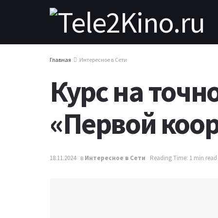
Главная
Интересное в Сети
Курс на точн
«Первой коо
18.11.2024
в
Интересное в Сети
Reading Time: 1 min read