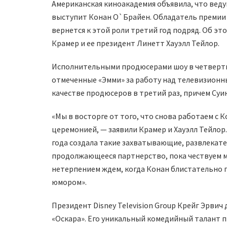
Американская киноакадемия объявила, что вед
выступит Конан О`Брайен. Обладатель премии 
вернется к этой роли третий год подряд. Об 
Крамер и ее президент Линетт Хауэлл Тейлор.
Исполнительными продюсерами шоу в четвертый
отмеченные «Эмми» за работу над телевизионн
качестве продюсеров в третий раз, причем Суи
«Мы в восторге от того, что снова работаем с 
церемонией, — заявили Крамер и Хауэлл Тейлор.
года создала такие захватывающие, развлекат
продолжающееся партнерство, пока чествуем 
нетерпением ждем, когда Конан блистательно 
юмором».
Президент Disney Television Group Крейг Эрвич
«Оскара». Его уникальный комедийный талант п