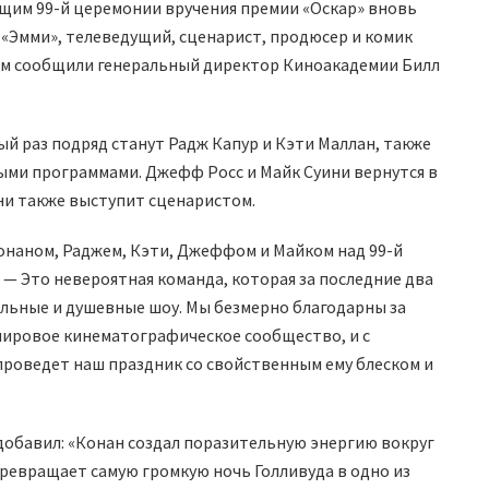
ущим 99-й церемонии вручения премии «Оскар» вновь
«Эмми», телеведущий, сценарист, продюсер и комик
этом сообщили генеральный директор Киноакадемии Билл
 раз подряд станут Радж Капур и Кэти Маллан, также
ыми программами. Джефф Росс и Майк Суини вернутся в
ни также выступит сценаристом.
Конаном, Раджем, Кэти, Джеффом и Майком над 99-й
 — Это невероятная команда, которая за последние два
ельные и душевные шоу. Мы безмерно благодарны за
мировое кинематографическое сообщество, и с
проведет наш праздник со свойственным ему блеском и
 добавил: «Конан создал поразительную энергию вокруг
ревращает самую громкую ночь Голливуда в одно из