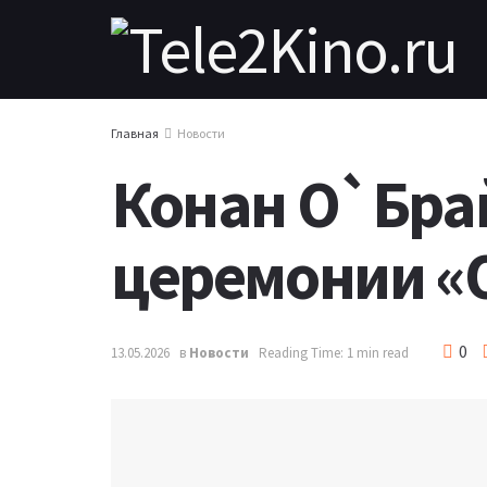
Главная
Новости
Конан О`Бра
церемонии «
0
13.05.2026
в
Новости
Reading Time: 1 min read