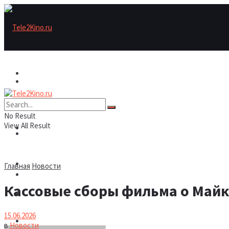
Актеры
Актеры
Рецензии/трейлеры
No Result
View All Result
Рецензии/трейлеры
Подборки
Шоу бизнес
Главная
Новости
Подборки
Кассовые сборы фильма о Майк
Новости
15.06.2026
Шоу бизнес
в
Новости