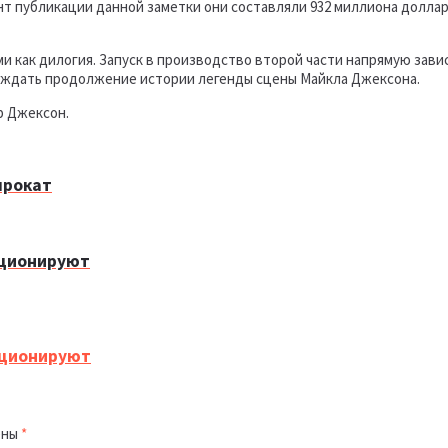
нт публикации данной заметки они составляли 932 миллиона долла
 как дилогия. Запуск в производство второй части напрямую завис
 ждать продолжение истории легенды сцены Майкла Джексона.
р Джексон.
прокат
юционируют
юционируют
ены
*