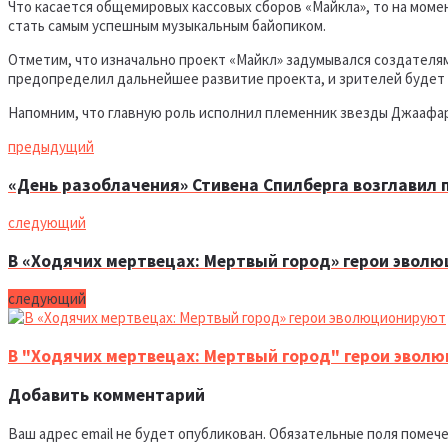
Что касается общемировых кассовых сборов «Майкла», то на моме
стать самым успешным музыкальным байопиком.
Отметим, что изначально проект «Майкл» задумывался создателями
предопределил дальнейшее развитие проекта, и зрителей будет
Напомним, что главную роль исполнил племенник звезды Джаафа
предыдущий
«День разоблачения» Стивена Спилберга возглавил 
следующий
В «Ходячих мертвецах: Мертвый город» герои эвол
следующий
В "Ходячих мертвецах: Мертвый город" герои эвол
Добавить комментарий
Ваш адрес email не будет опубликован.
Обязательные поля помеч