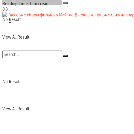
Reading Time: 1 min read
0
0
No Result
Новости
View All Result
No Result
View All Result