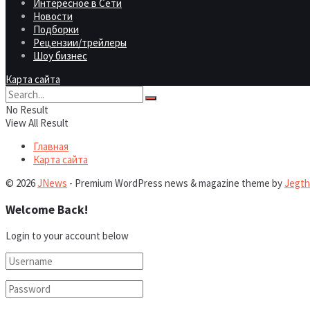
Интересное в Сети
Новости
Подборки
Рецензии/трейлеры
Шоу бизнес
Карта сайта
No Result
View All Result
Главная
Карта сайта
© 2026
JNews
- Premium WordPress news & magazine theme by
Jegt
Welcome Back!
Login to your account below