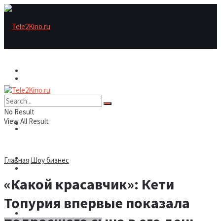
Актеры
Актеры
Рецензии/трейлеры
No Result
View All Result
Рецензии/трейлеры
Подборки
Шоу бизнес
Главная
Шоу бизнес
Подборки
«Какой красавчик»: Кети
Новости
Топурия впервые показала
Шоу бизнес