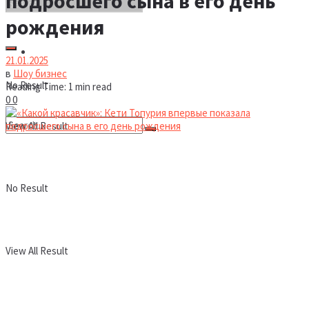
подросшего сына в его день
рождения
Новости
21.01.2025
в
Шоу бизнес
No Result
Reading Time: 1 min read
0
0
View All Result
No Result
View All Result