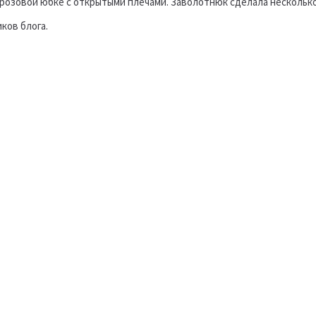
 розовой юбке с открытыми плечами. Заволотнюк сделала нескольк
ков блога.