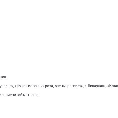
нюк.
уколка», «Ну как весенняя роза, очень красивая», «Шикарная», «Кака
е знаменитой матерью.