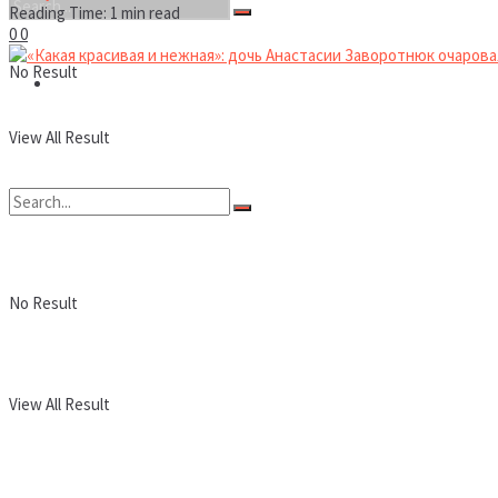
Reading Time: 1 min read
0
0
No Result
Новости
View All Result
No Result
View All Result