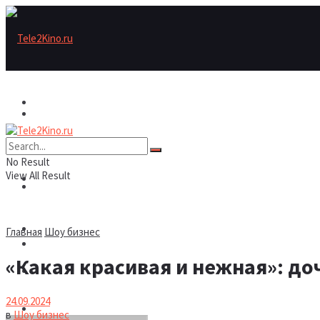
Актеры
Актеры
Рецензии/трейлеры
No Result
View All Result
Рецензии/трейлеры
Подборки
Шоу бизнес
Главная
Шоу бизнес
Подборки
«Какая красивая и нежная»: д
Новости
24.09.2024
Шоу бизнес
в
Шоу бизнес