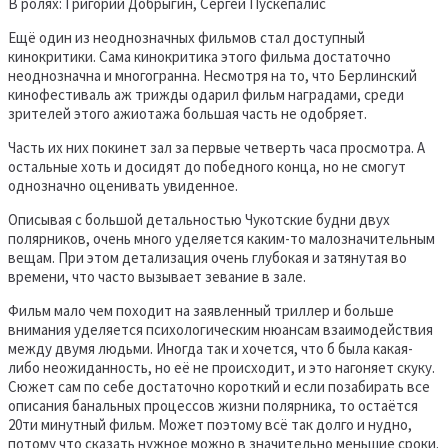
В ролях: Григорий Добрыгин, Сергей Пускепалис
Ещё один из неоднозначных фильмов стал доступный
кинокритики. Сама кинокритика этого фильма достаточно
неоднозначна и многогранна. Несмотря на то, что Берлинский
кинофестиваль аж трижды одарил фильм наградами, среди
зрителей этого ажиотажа большая часть не одобряет.
Часть их них покинет зал за первые четверть часа просмотра. А
остальные хоть и досидят до победного конца, но не смогут
однозначно оценивать увиденное.
Описывая с большой детальностью Чукотские будни двух
полярников, очень много уделяется каким-то малозначительным
вещам. При этом детализация очень глубокая и затянутая во
времени, что часто вызывает зевание в зале.
Фильм мало чем походит на заявленный триллер и больше
внимания уделяется психологическим нюансам взаимодействия
между двумя людьми. Иногда так и хочется, что б была какая-
либо неожиданность, но её не происходит, и это нагоняет скуку.
Сюжет сам по себе достаточно короткий и если позабирать все
описания банальных процессов жизни полярника, то остаётся
20ти минутный фильм. Может поэтому всё так долго и нудно,
потому что сказать нужное можно в значительно меньшие сроки.