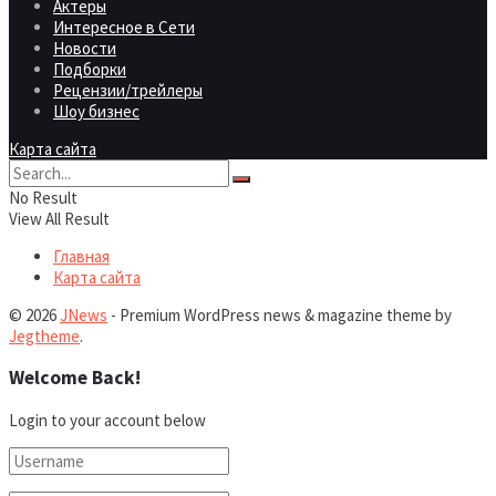
Актеры
Интересное в Сети
Новости
Подборки
Рецензии/трейлеры
Шоу бизнес
Карта сайта
No Result
View All Result
Главная
Карта сайта
© 2026
JNews
- Premium WordPress news & magazine theme by
Jegtheme
.
Welcome Back!
Login to your account below