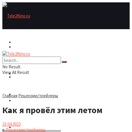
Актеры
Актеры
Рецензии/трейлеры
No Result
View All Result
Рецензии/трейлеры
Подборки
Шоу бизнес
Главная
Рецензии/трейлеры
Подборки
Как я провёл этим летом
Новости
23.04.2022
Шоу бизнес
в
Рецензии/трейлеры