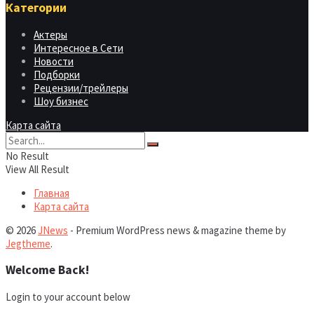
Категории
Актеры
Интересное в Сети
Новости
Подборки
Рецензии/трейлеры
Шоу бизнес
Карта сайта
No Result
View All Result
Главная
Карта сайта
© 2026
JNews
- Premium WordPress news & magazine theme by
Jegtheme
.
Welcome Back!
Login to your account below