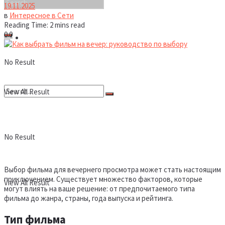
19.11.2025
в
Интересное в Сети
Reading Time: 2 mins read
0
0
Новости
No Result
View All Result
No Result
Выбор фильма для вечернего просмотра может стать настоящим
приключением. Существует множество факторов, которые
View All Result
могут влиять на ваше решение: от предпочитаемого типа
фильма до жанра, страны, года выпуска и рейтинга.
Тип фильма