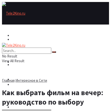
Актеры
Актеры
Рецензии/трейлеры
No Result
View All Result
Рецензии/трейлеры
Подборки
Шоу бизнес
Главная
Интересное в Сети
Подборки
Как выбрать фильм на вечер:
Новости
руководство по выбору
Шоу бизнес