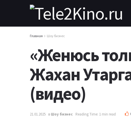
Главная
Шоу бизнес
«Женюсь толь
Жахан Утарг
(видео)
21.01.2025
в
Шоу бизнес
Reading Time: 1 min read