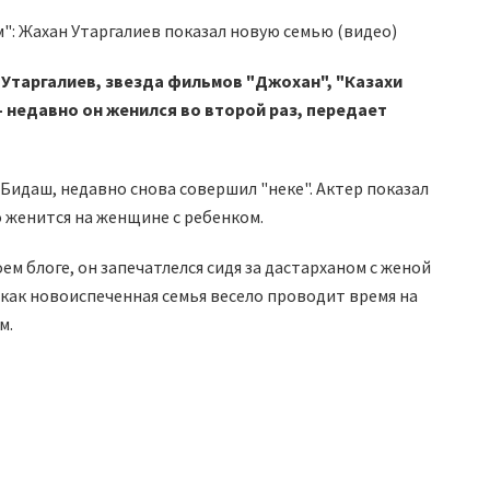
Утаргалиев, звезда фильмов "Джохан", "Казахи
 недавно он женился во второй раз, передает
идаш, недавно снова совершил "неке". Актер показал
о женится на женщине с ребенком.
ем блоге, он запечатлелся сидя за дастарханом с женой
 как новоиспеченная семья весело проводит время на
м.