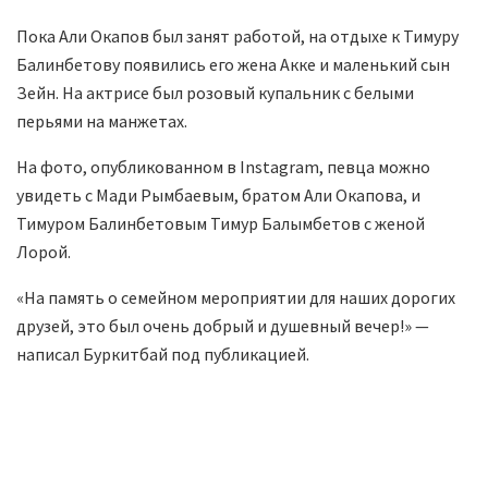
Пока Али Окапов был занят работой, на отдыхе к Тимуру
Балинбетову появились его жена Акке и маленький сын
Зейн. На актрисе был розовый купальник с белыми
перьями на манжетах.
На фото, опубликованном в Instagram, певца можно
увидеть с Мади Рымбаевым, братом Али Окапова, и
Тимуром Балинбетовым Тимур Балымбетов с женой
Лорой.
«На память о семейном мероприятии для наших дорогих
друзей, это был очень добрый и душевный вечер!» —
написал Буркитбай под публикацией.