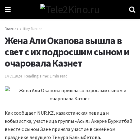
Главная
Шоу бизнес
Жена Али Окапова вышла в
свет с их подросшим сыном и
очаровала Казнет
14.09.2024
Reading Time: 1 min read
Как сообщает NUR.KZ, казахстанская певица и
кобызистка, участница группы «Асыл» Акерке Буркитбай
вместе с сыном Зане приняла участие в семейном
празднике ведущего Тимура Балымбетова.