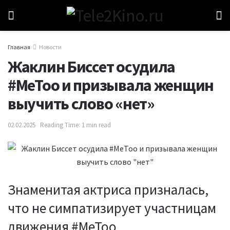
Главная
Новости
Жаклин Биссет осудила
#MeToo и призывала женщин
выучить слово «нет»
02.02.2025
Reading Time: 1 min read
Знаменитая актриса призналась,
что не симпатизирует участницам
движения #MeToo