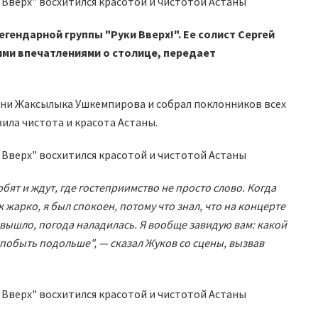
егендарной группы "Руки Вверх!". Ее солист Сергей
ими впечатлениями о столице, передает
ени Жаксылыка Ушкемпирова и собрал поклонников всех
зила чистота и красота Астаны.
бят и ждут, где гостеприимство не просто слово. Когда
к жарко, я был спокоен, потому что знал, что на концерте
 вышло, погода наладилась. Я вообще завидую вам: какой
а побыть подольше", — сказал Жуков со сцены, вызвав