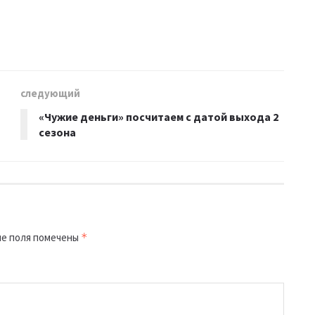
следующий
«Чужие деньги» посчитаем с датой выхода 2
сезона
е поля помечены
*