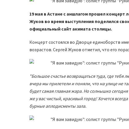
19 мая в Астане с аншлагом прошел концерт л
Жуков во время выступления поделился сво
официальный сайт акимата столицы.
Концерт состоялся во Дворце единоборств им
возрастов. Сергей Жуков отметил, что его пора
"Большое счастье возвращаться туда, где тебя лю
вчера мы прилетели и поняли, что на улице не та
будет самая главная жара. Но солнышко сегодня
же у вас чистый, красивый город! Хочется всегд
бурные аплодисменты зала.