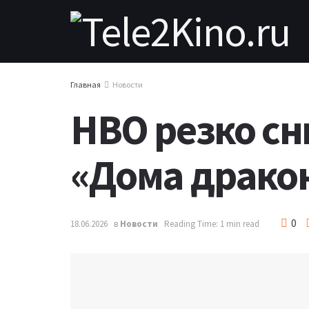
Главная
Новости
HBO резко сн
«Дома дракон
0
18.06.2026
в
Новости
Reading Time: 1 min read