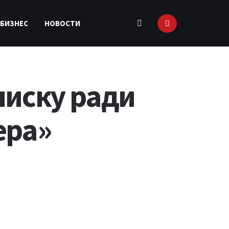
 БИЗНЕС
НОВОСТИ
писку ради
ера»