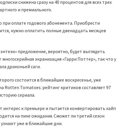
дписки снижена сразу на 40 процентов для всех трех
артного и премиального.
о при оплате годового абонемента. Приобрести
чится, нужно оплатить полные двенадцать месяцев
фэнтези» предложение, вероятно, будет выглядеть
 многосерийная экранизация «Гарри Поттер», так что у
ала драконьей саги.
торого состоится в ближайшее воскресенье, уже
а Rotten Tomatoes: рейтинг критиков составляет 97
историю сериала.
 интерес к премьере и пытается конвертировать хайп
одится на пике ожидания. Сможет ли третий сезон
 узнают уже в ближайшие дни.