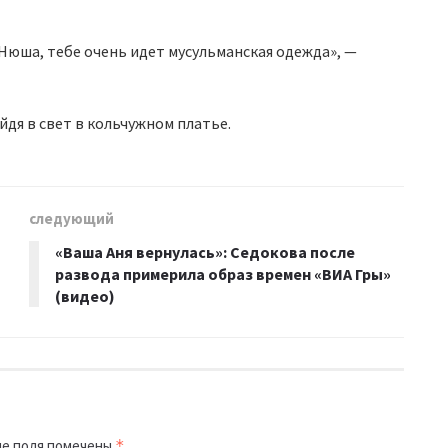
«Нюша, тебе очень идет мусульманская одежда», —
дя в свет в кольчужном платье.
следующий
«Ваша Аня вернулась»: Седокова после
развода примерила образ времен «ВИА Гры»
(видео)
е поля помечены
*