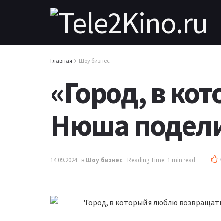
Главная
Шоу бизнес
«Город, в ко
Нюша подели
14.09.2024
в
Шоу бизнес
Reading Time: 1 min read