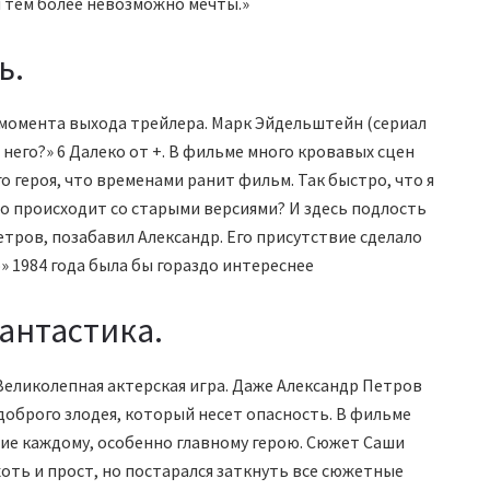
 тем более невозможно мечты.»
ь.
с момента выхода трейлера. Марк Эйдельштейн (сериал
 него?» 6 Далеко от +. В фильме много кровавых сцен
 героя, что временами ранит фильм. Так быстро, что я
то происходит со старыми версиями? И здесь подлость
етров, позабавил Александр. Его присутствие сделало
» 1984 года была бы гораздо интереснее
антастика.
еликолепная актерская игра. Даже Александр Петров
 доброго злодея, который несет опасность. В фильме
ние каждому, особенно главному герою. Сюжет Саши
оть и прост, но постарался заткнуть все сюжетные