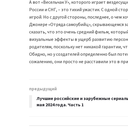
А вот «Весельчак У», которого играет вездесущ
России и СНГ, – это тихий ужастик. С одной ст
игрой. Но с другой стороны, последнее, о чем х
Джокере «Отряда самоубийц», скрывающемся за
сказать, что это очень средний фильм, которы
визуальные эффекты в ущерб развитию персона
родителям, поскольку нет никакой гарантии, чт
Обидно, но у создателей определенно был поте
сожалению, они просто не расставили это в пр
предыдущий
Лучшие российские и зарубежные сериал
мая 2024 года. Часть 1