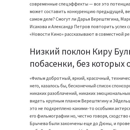
современные спецэффекты — все это потенциа
может составить конкуренцию предыдущей, вес
самом деле? Смогут ли Дарья Верештягина, Ма
Исакова и Александр Петров повторить успех 
«Новости Кино» рассказывают в совместной рец
Низкий поклон Киру Бул
побасенки, без которых 
«Фильм добротный, яркий, красочный, техничес
него, казалось бы, бесконечный список спонсор
никаких разоблачений, никаких эмоциональных 
видеть крупным планом Верештягину и Эйдельш
это не подкреплено какими-то особыми актерск
его фильмографии но, честно говоря, сходство
Брычева были закончены еще до Дюны, и прове