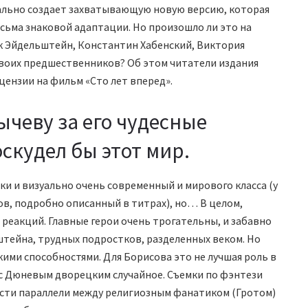
льно создает захватывающую новую версию, которая
ьма знаковой адаптации. Но произошло ли это на
рк Эйдельштейн, Константин Хабенский, Виктория
своих предшественников? Об этом читатели издания
ензии на фильм «Сто лет вперед».
ычеву за его чудесные
оскудел бы этот мир.
ки и визуально очень современный и мирового класса (у
ов, подробно описанный в титрах), но… В целом,
реакций. Главные герои очень трогательны, и забавно
тейна, трудных подростков, разделенных веком. Но
ими способностями. Для Борисова это не лучшая роль в
 с Дюневым дворецким случайное. Съемки по фэнтези
сти параллели между религиозным фанатиком (Гротом)