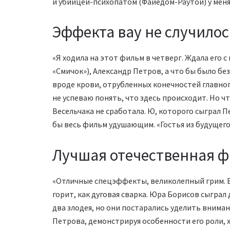
и убийцей-психопатом (Файедом-Раутой) у меня
Эффекта вау не случилос
«Я ходила на этот фильм в четверг. Ждала его 
«Смичок»), Александр Петров, а что бы было без
вроде крови, отрубленных конечностей главного
не успеваю понять, что здесь происходит. Но ч
Весельчака не сработала. Ю, которого сыграл П
бы весь фильм удушающим. «Гостья из будущего
Лучшая отечественная ф
«Отличные спецэффекты, великолепный грим. В
горит, как дуговая сварка. Юра Борисов сыграл
два злодея, но они постарались уделить внима
Петрова, демонстрируя особенности его роли, х