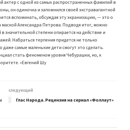
ий актер с одной из самых распространенных фамилий в
ороны, он одиночка и запомнился своей экстравагантной
очется вспоминать, обсуждая эту экранизацию, — это о
 маской Александра Петрова. Подводя итог, можно
й в значительной степени опирается на действие и
жей. Набраться терпения придется не только
о даже самые маленькие дети смогут это сделать.
нциал стать феноменом уровня Чебурашки, но, к
иоритете. »Евгений Шу
следующий
ы
Глас Народа. Рецензия на сериал «Фоллаут»