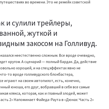
путешествиях во времени. Это не ремейк советской
ак и сулили трейлеры,
ванной, жуткой и
видным закосом на Голливуд.
показался неестественно сложным. Все вроде очевидно,
идет кругом. А сценарий — полный бардак. Да, действие
довольно хорошей, и на спецэффектах явно не
е что-то вроде голливудского блокбастера,
се играют на своем автопилот, есть, конечно,
нный юноша, его друг, вобравший в себя все самые
кая клякса, которая, как и главный злодей, может
Часть 2» Напоминает Файеда-Раута в «Дюнах: Часть 2»