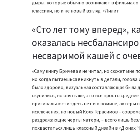
дыры, которые обычно возникают в фильмах о 
классики, но и не новый взгляд. «Лилит
«Сто лет тому вперед», к
оказалась несбалансиро
несваримой кашей с оче
«Саму книгу Бричева я не читал, но сюжет мне 
но когда пытаешься вникнуть в детали, голова 
было здорово, визуальная составляющая была 
скупились, но опять же, это все просто средне
оригинальности здесь нет и в помине, актеры в
исключения, но новый Коля Герасимов – совреме
раздражающие черты матери, – всего лишь безли
похвастаться лишь классный дизайн в «Дюнах: 