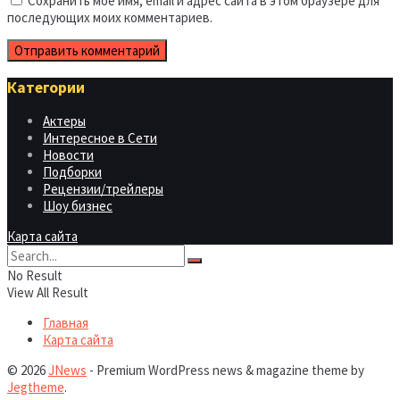
Сохранить моё имя, email и адрес сайта в этом браузере для
последующих моих комментариев.
Категории
Актеры
Интересное в Сети
Новости
Подборки
Рецензии/трейлеры
Шоу бизнес
Карта сайта
No Result
View All Result
Главная
Карта сайта
© 2026
JNews
- Premium WordPress news & magazine theme by
Jegtheme
.