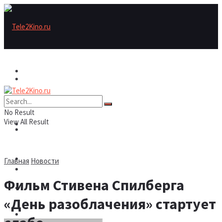
Актеры
Актеры
Рецензии/трейлеры
No Result
View All Result
Рецензии/трейлеры
Подборки
Шоу бизнес
Главная
Новости
Подборки
Фильм Стивена Спилберга
Новости
«День разоблачения» стартует
Шоу бизнес