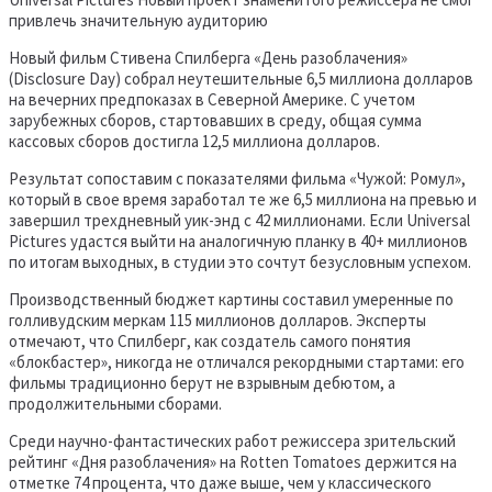
привлечь значительную аудиторию
Новый фильм Стивена Спилберга «День разоблачения»
(Disclosure Day) собрал неутешительные 6,5 миллиона долларов
на вечерних предпоказах в Северной Америке. С учетом
зарубежных сборов, стартовавших в среду, общая сумма
кассовых сборов достигла 12,5 миллиона долларов.
Результат сопоставим с показателями фильма «Чужой: Ромул»,
который в свое время заработал те же 6,5 миллиона на превью и
завершил трехдневный уик-энд с 42 миллионами. Если Universal
Pictures удастся выйти на аналогичную планку в 40+ миллионов
по итогам выходных, в студии это сочтут безусловным успехом.
Производственный бюджет картины составил умеренные по
голливудским меркам 115 миллионов долларов. Эксперты
отмечают, что Спилберг, как создатель самого понятия
«блокбастер», никогда не отличался рекордными стартами: его
фильмы традиционно берут не взрывным дебютом, а
продолжительными сборами.
Среди научно-фантастических работ режиссера зрительский
рейтинг «Дня разоблачения» на Rotten Tomatoes держится на
отметке 74 процента, что даже выше, чем у классического