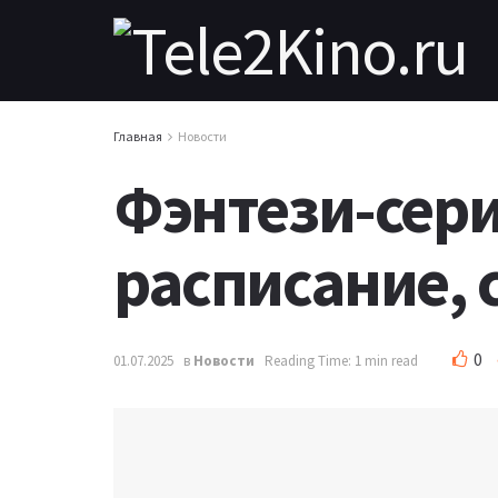
Главная
Новости
Фэнтези-сери
расписание, 
0
01.07.2025
в
Новости
Reading Time: 1 min read