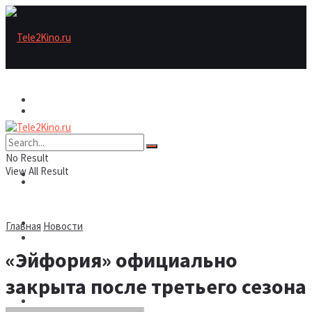
Актеры
Актеры
Рецензии/трейлеры
No Result
View All Result
Рецензии/трейлеры
Подборки
Шоу бизнес
Главная
Новости
Подборки
«Эйфория» официально
Новости
закрыта после третьего сезона
Шоу бизнес