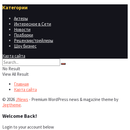
Категории
Актеры
Интересное в Сети
Новости
Подборки
Рецензии/трейлеры
Шоу бизнес
Карта сайта
No Result
View All Result
Главная
Карта сайта
© 2026
JNews
- Premium WordPress news & magazine theme by
Jegtheme
.
Welcome Back!
Login to your account below