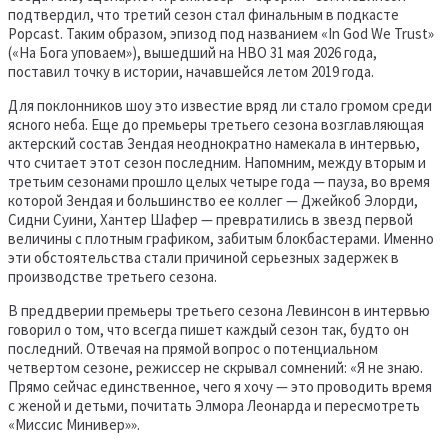
подтвердил, что третий сезон стал финальным в подкасте
Popcast. Таким образом, эпизод под названием «In God We Trust»
(«На Бога уповаем»), вышедший на HBO 31 мая 2026 года,
поставил точку в истории, начавшейся летом 2019 года.
Для поклонников шоу это известие вряд ли стало громом среди
ясного неба. Еще до премьеры третьего сезона возглавляющая
актерский состав Зендая неоднократно намекала в интервью,
что считает этот сезон последним. Напомним, между вторым и
третьим сезонами прошло целых четыре года — пауза, во время
которой Зендая и большинство ее коллег — Джейкоб Элорди,
Сидни Суини, Хантер Шафер — превратились в звезд первой
величины с плотным графиком, забитым блокбастерами. Именно
эти обстоятельства стали причиной серьезных задержек в
производстве третьего сезона.
В преддверии премьеры третьего сезона Левинсон в интервью
говорил о том, что всегда пишет каждый сезон так, будто он
последний. Отвечая на прямой вопрос о потенциальном
четвертом сезоне, режиссер не скрывал сомнений: «Я не знаю.
Прямо сейчас единственное, чего я хочу — это проводить время
с женой и детьми, почитать Элмора Леонарда и пересмотреть
«Миссис Минивер»».