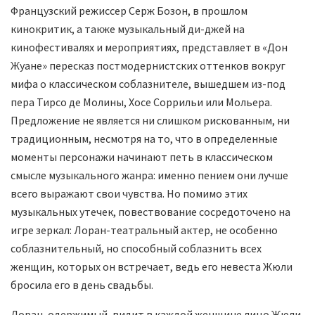
Французский режиссер Серж Бозон, в прошлом
кинокритик, а также музыкальный ди-джей на
кинофестивалях и мероприятиях, представляет в «Дон
Жуане» пересказ постмодернистских оттенков вокруг
мифа о классическом соблазнителе, вышедшем из-под
пера Тирсо де Молины, Хосе Соррильи или Мольера.
Предложение не является ни слишком рискованным, ни
традиционным, несмотря на то, что в определенные
моменты персонажи начинают петь в классическом
смысле музыкального жанра: именно пением они лучше
всего выражают свои чувства. Но помимо этих
музыкальных утечек, повествование сосредоточено на
игре зеркал: Лоран-театральный актер, не особенно
соблазнительный, но способный соблазнить всех
женщин, которых он встречает, ведь его невеста Жюли
бросила его в день свадьбы.
Лоран, одержимый, видит в каждой женщине лицо Жюли.