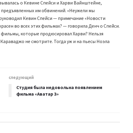
азывалась о Кевине Спейси и Харви Вайнштейне,
т предъявленных им обвинений. «Неужели мы
ым руководил Кевин Спейси — примечание «Новости
рекрасен во всех этих фильмах? — говорила Денч о Спейси.
е фильмы, которые продюсировал Харви? Нельзя
 Караваджо не смотрите. Тогда уж и на пьесы Ноэла
следующий
Студия была недовольна появлением
фильма «Аватар 3»