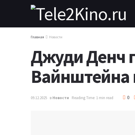
Главная
Новости
Джуди Денч 
Вайнштейна 
0
09.12.2025
в
Новости
Reading Time: 1 min read