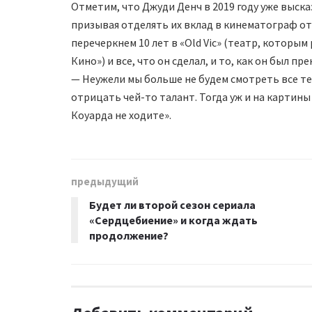
Отметим, что Джуди Денч в 2019 году уже выск
призывая отделять их вклад в кинематограф о
перечеркнем 10 лет в «Old Vic» (театр, котор
Кино») и все, что он сделал, и то, как он был п
— Неужели мы больше не будем смотреть все т
отрицать чей-то талант. Тогда уж и на картины
Коуарда не ходите».
предыдущий
Будет ли второй сезон сериала
«Сердцебиение» и когда ждать
продолжение?