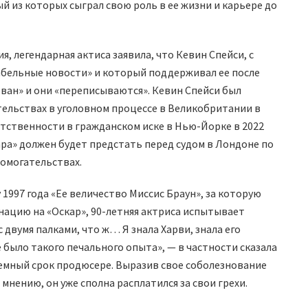
й из которых сыграл свою роль в ее жизни и карьере до
, легендарная актиса заявила, что Кевин Спейси, с
рабельные новости» и который поддерживал ее после
ован» и они «переписываются». Кевин Спейси был
тельствах в уголовном процессе в Великобритании в
етственности в гражданском иске в Нью-Йорке в 2022
кара» должен будет предстать перед судом в Лондоне по
домогательствах.
997 года «Ее величество Миссис Браун», за которую
нацию на «Оскар», 90-летняя актриса испытывает
с двумя палками, что ж… Я знала Харви, знала его
не было такого печального опыта», — в частности сказала
емный срок продюсере. Выразив свое соболезнование
мнению, он уже сполна расплатился за свои грехи.