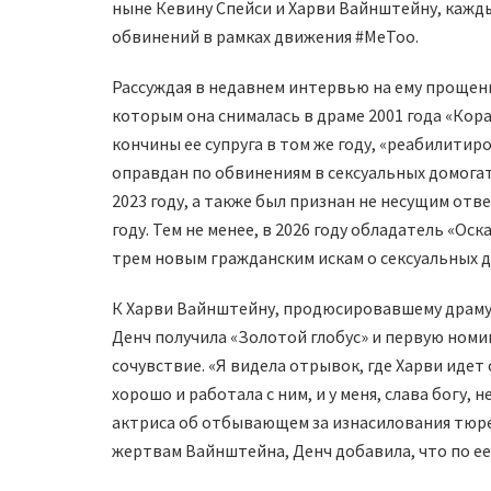
ныне Кевину Спейси и Харви Вайнштейну, кажды
обвинений в рамках движения #MeToo.
Рассуждая в недавнем интервью на ему прощения
которым она снималась в драме 2001 года «Ко
кончины ее супруга в том же году, «реабилитир
оправдан по обвинениям в сексуальных домога
2023 году, а также был признан не несущим отв
году. Тем не менее, в 2026 году обладатель «Ос
трем новым гражданским искам о сексуальных 
К Харви Вайнштейну, продюсировавшему драму 1
Денч получила «Золотой глобус» и первую номи
сочувствие. «Я видела отрывок, где Харви идет 
хорошо и работала с ним, и у меня, слава богу, 
актриса об отбывающем за изнасилования тюр
жертвам Вайнштейна, Денч добавила, что по ее 