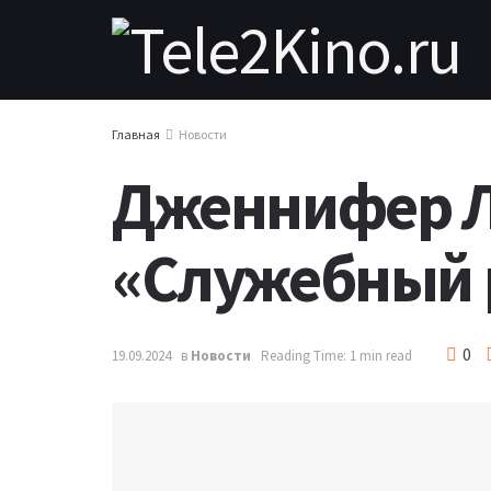
Главная
Новости
Дженнифер Л
«Служебный 
0
19.09.2024
в
Новости
Reading Time: 1 min read