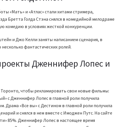
оты «Мать» и «Атлас» стали хитами стримера,
езда Бретта Голда Стэна снялся в комедийной мелодраме
кую комедию в условиях жесткой конкуренции.
тейн и Джо Келли заняты написанием сценария, в
о несколько фантастических ролей.
проекты Дженнифер Лопес и
 Торонто, чтобы рекламировать свои новые фильмы:
й» с Дженнифер Лопес в главной роли получила
м. Драма «Все вы» с Дестином в главной роли получила
енарий и снялся в нем вместе с Имоджен Путс. На сайте
ти» 85%. Дженнифер Лопес в настоящее время