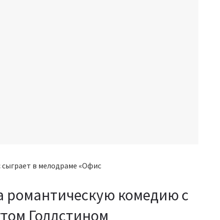
а романтическую комедию с
ттом Голдстином