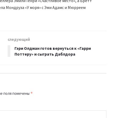
ллера Эмили Генри «Счастливое место», а Бретт
ла Мондруза «У моря» с Эми Адамс и Мюрреем
следующий
Гэри Олдман готов вернуться к «Гарри
Поттеру» и сыграть Даблдора
е поля помечены
*