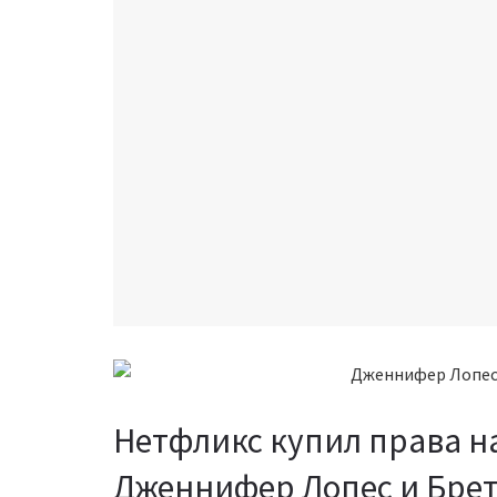
Нетфликс купил права н
Дженнифер Лопес и Бре