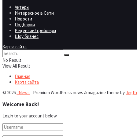
Актеры
Интересное в Сети
Новости
Подборки
Рецензии/трейлеры
Шоу бизнес
Карта сайта
No Result
View All Result
Главная
Карта сайта
© 2026
JNews
- Premium WordPress news & magazine theme by
Jegt
Welcome Back!
Login to your account below