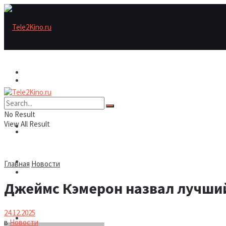
Актеры
Актеры
Рецензии/трейлеры
No Result
View All Result
Рецензии/трейлеры
Подборки
Шоу бизнес
Главная
Новости
Подборки
Джеймс Кэмерон назвал лучший
Новости
24.12.2025
Шоу бизнес
в
Новости