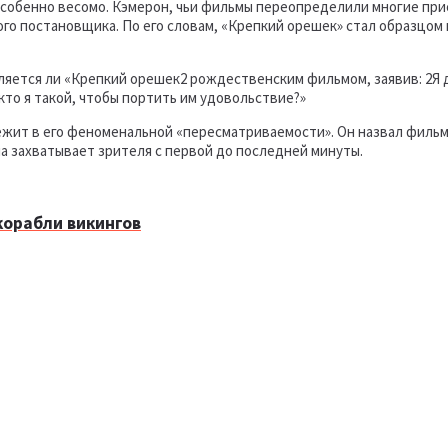
 особенно весомо. Кэмерон, чьи фильмы переопределили многие при
ого постановщика. По его словам, «Крепкий орешек» стал образцом 
яется ли «Крепкий орешек2 рождественским фильмом, заявив: 2Я да
кто я такой, чтобы портить им удовольствие?»
ежит в его феноменальной «пересматриваемости». Он назвал фильм
а захватывает зрителя с первой до последней минуты.
корабли викингов