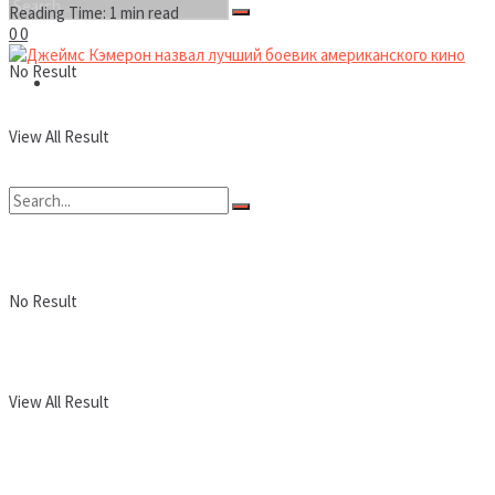
Reading Time: 1 min read
0
0
No Result
Новости
View All Result
No Result
View All Result