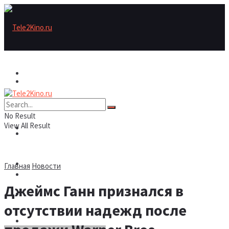
Актеры
Актеры
Рецензии/трейлеры
No Result
View All Result
Рецензии/трейлеры
Подборки
Шоу бизнес
Главная
Новости
Подборки
Джеймс Ганн признался в
Новости
отсутствии надежд после
Шоу бизнес