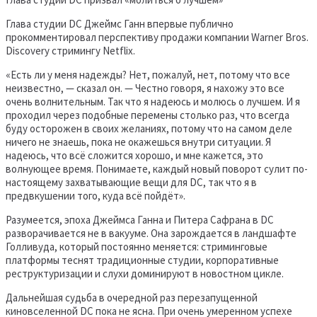
Глава студии DC Джеймс Ганн впервые публично
прокомментировал перспективу продажи компании Warner Bros.
Discovery стримингу Netflix.
«Есть ли у меня надежды? Нет, пожалуй, нет, потому что все
неизвестно, — сказал он. — Честно говоря, я нахожу это все
очень волнительным. Так что я надеюсь и молюсь о лучшем. И я
проходил через подобные перемены столько раз, что всегда
буду осторожен в своих желаниях, потому что на самом деле
ничего не знаешь, пока не окажешься внутри ситуации. Я
надеюсь, что всё сложится хорошо, и мне кажется, это
волнующее время. Понимаете, каждый новый поворот сулит по-
настоящему захватывающие вещи для DC, так что я в
предвкушении того, куда всё пойдёт».
Разумеется, эпоха Джеймса Ганна и Питера Сафрана в DC
разворачивается не в вакууме. Она зарождается в ландшафте
Голливуда, который постоянно меняется: стриминговые
платформы теснят традиционные студии, корпоративные
реструктуризации и слухи доминируют в новостном цикле.
Дальнейшая судьба в очередной раз перезапущенной
киновселенной DC пока не ясна. При очень умеренном успехе