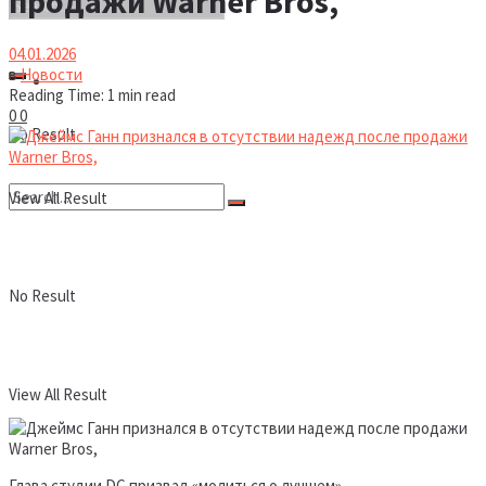
продажи Warner Bros,
04.01.2026
в
Новости
Новости
Reading Time: 1 min read
0
0
No Result
View All Result
No Result
View All Result
Глава студии DC призвал «молиться о лучшем»