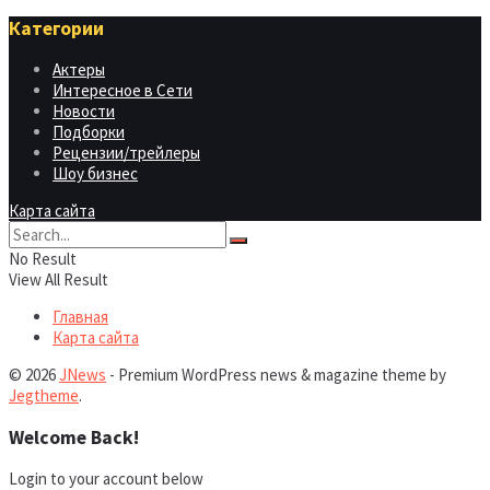
Категории
Актеры
Интересное в Сети
Новости
Подборки
Рецензии/трейлеры
Шоу бизнес
Карта сайта
No Result
View All Result
Главная
Карта сайта
© 2026
JNews
- Premium WordPress news & magazine theme by
Jegtheme
.
Welcome Back!
Login to your account below