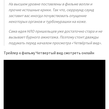
На высшем уровне поставлены в фильме вопли и
прочие истошные крики. Так что, сюрраунд саунд
заставит вас иногда почувствовать опущение
некоторых органов и турбомурашки на коже.
Сама идея НЛО пришельцев уже достаточно стара и не
вызывает бурного ажиотажа. Поэтому стоит дважды
подумать перед началом просмотра «Четвёртый вид».
Трейлер к фильму Четвертый вид смотреть онлайн