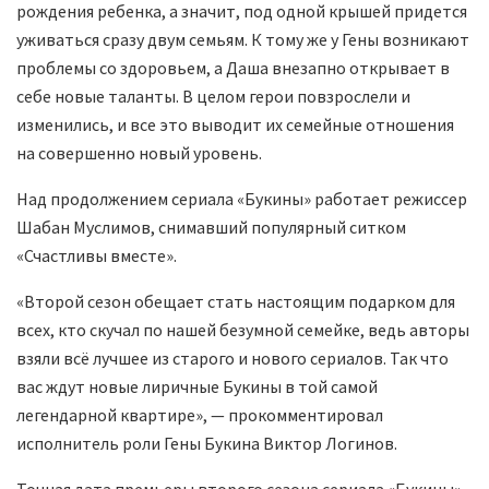
рождения ребенка, а значит, под одной крышей придется
уживаться сразу двум семьям. К тому же у Гены возникают
проблемы со здоровьем, а Даша внезапно открывает в
себе новые таланты. В целом герои повзрослели и
изменились, и все это выводит их семейные отношения
на совершенно новый уровень.
Над продолжением сериала «Букины» работает режиссер
Шабан Муслимов, снимавший популярный ситком
«Счастливы вместе».
«Второй сезон обещает стать настоящим подарком для
всех, кто скучал по нашей безумной семейке, ведь авторы
взяли всё лучшее из старого и нового сериалов. Так что
вас ждут новые лиричные Букины в той самой
легендарной квартире», — прокомментировал
исполнитель роли Гены Букина Виктор Логинов.
Точная дата премьеры второго сезона сериала «Букины»