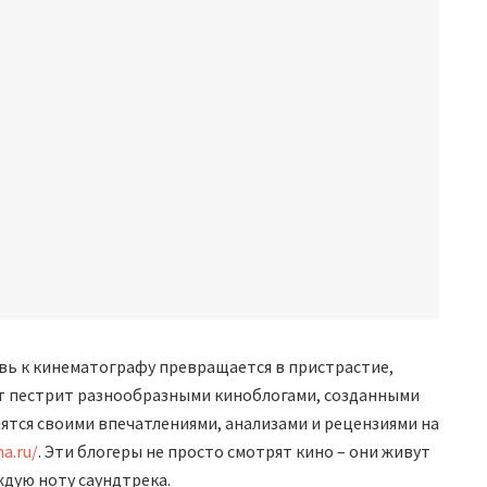
овь к кинематографу превращается в пристрастие,
т пестрит разнообразными киноблогами, созданными
ятся своими впечатлениями, анализами и рецензиями на
a.ru/
. Эти блогеры не просто смотрят кино – они живут
дую ноту саундтрека.