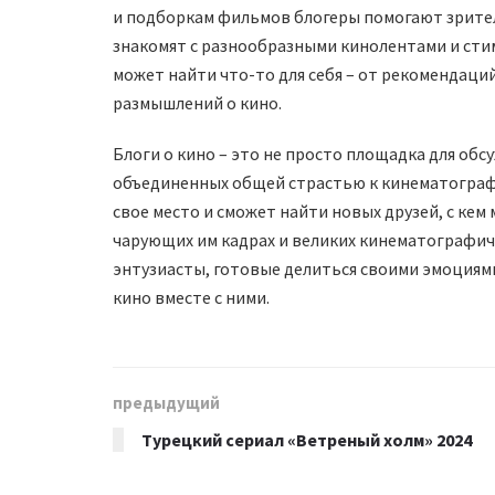
и подборкам фильмов блогеры помогают зрител
знакомят с разнообразными кинолентами и стим
может найти что-то для себя – от рекомендаций
размышлений о кино.
Блоги о кино – это не просто площадка для об
объединенных общей страстью к кинематографу
свое место и сможет найти новых друзей, с кем
чарующих им кадрах и великих кинематографиче
энтузиасты, готовые делиться своими эмоциями 
кино вместе с ними.
предыдущий
Турецкий сериал «Ветреный холм» 2024