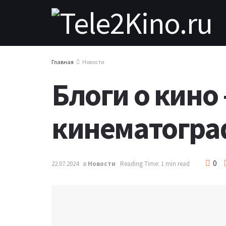
Главная
Новости
Блоги о кино
кинематогра
0
22.07.2024
в
Новости
Reading Time: 1 min read