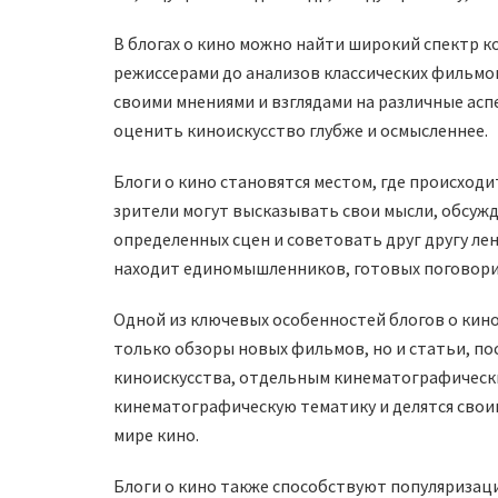
В блогах о кино можно найти широкий спектр к
режиссерами до анализов классических фильмов
своими мнениями и взглядами на различные асп
оценить киноискусство глубже и осмысленнее.
Блоги о кино становятся местом, где происход
зрители могут высказывать свои мысли, обсуж
определенных сцен и советовать друг другу ле
находит единомышленников, готовых поговорит
Одной из ключевых особенностей блогов о кино
только обзоры новых фильмов, но и статьи, п
киноискусства, отдельным кинематографически
кинематографическую тематику и делятся своим
мире кино.
Блоги о кино также способствуют популяризац