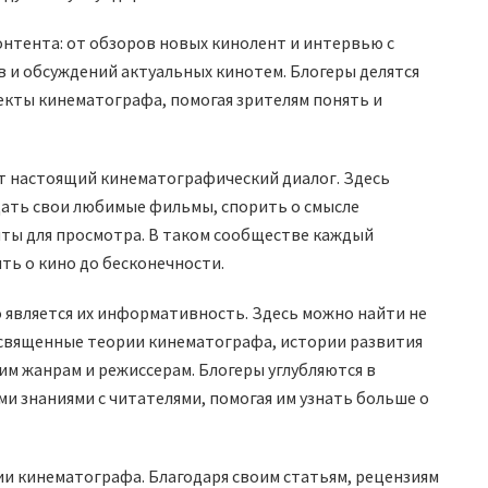
онтента: от обзоров новых кинолент и интервью с
 и обсуждений актуальных кинотем. Блогеры делятся
екты кинематографа, помогая зрителям понять и
ит настоящий кинематографический диалог. Здесь
дать свои любимые фильмы, спорить о смысле
нты для просмотра. В таком сообществе каждый
ь о кино до бесконечности.
 является их информативность. Здесь можно найти не
освященные теории кинематографа, истории развития
м жанрам и режиссерам. Блогеры углубляются в
и знаниями с читателями, помогая им узнать больше о
ии кинематографа. Благодаря своим статьям, рецензиям