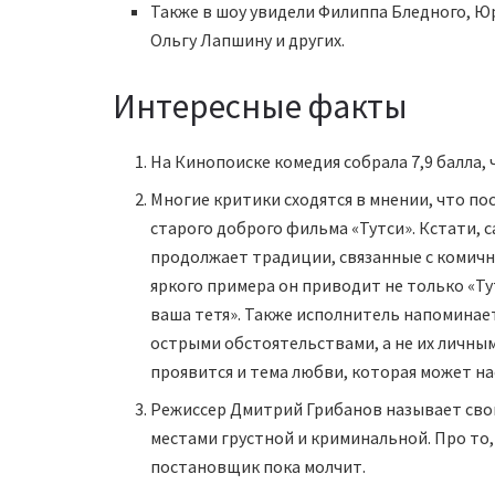
Также в шоу увидели Филиппа Бледного, Ю
Ольгу Лапшину и других.
Интересные факты
На Кинопоиске комедия собрала 7,9 балла, 
Многие критики сходятся в мнении, что по
старого доброго фильма «Тутси». Кстати, с
продолжает традиции, связанные с комич
яркого примера он приводит не только «Тут
ваша тетя». Также исполнитель напоминае
острыми обстоятельствами, а не их личным
проявится и тема любви, которая может на
Режиссер Дмитрий Грибанов называет сво
местами грустной и криминальной. Про то, 
постановщик пока молчит.