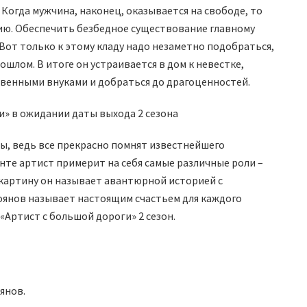
Когда мужчина, наконец, оказывается на свободе, то
сию. Обеспечить безбедное существование главному
Вот только к этому кладу надо незаметно подобраться,
шлом. В итоге он устраивается в дом к невестке,
твенными внуками и добраться до драгоценностей.
ы, ведь все прекрасно помнят известнейшего
нте артист примерит на себя самые различные роли –
картину он называет авантюрной историей с
янов называет настоящим счастьем для каждого
 «Артист с большой дороги» 2 сезон.
янов.