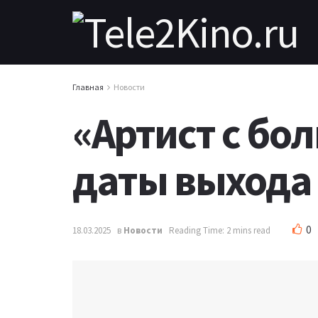
Главная
Новости
«Артист с бо
даты выхода 
0
18.03.2025
в
Новости
Reading Time: 2 mins read