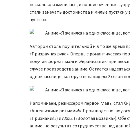
несколько изменилась, и новоиспеченные супру
стали замечать достоинства и милые пустяки у
чувства.
Автором столь поучительной и в то же время п
«Призрачная рука». Впервые романтическая пове
получив формат манги. Экранизацию пришлось 
случае производства аниме. Остается надеяться
однокласснице, которую ненавидел» 2 сезон по
Напоминаем, режиссером первой главы стал Хи
«Ангельскими ритмами!». Производство шоу ос
«Признания») и AXsiZ («Золотая мозаика»). Обе
аниме, но результат сотрудничества над данно