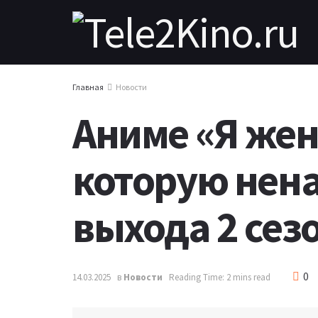
Главная
Новости
Аниме «Я жен
которую нена
выхода 2 сез
0
14.03.2025
в
Новости
Reading Time: 2 mins read