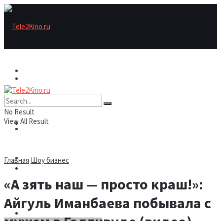
Актеры
Актеры
Рецензии/трейлеры
No Result
View All Result
Рецензии/трейлеры
Подборки
Шоу бизнес
Главная
Шоу бизнес
Подборки
«А зять наш — просто краш!»:
Новости
Айгуль Иманбаева побывала с
Шоу бизнес