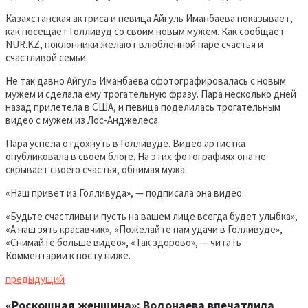
Казахстанская актриса и певица Айгуль Иманбаева показывает,
как посещает Голливуд со своим новым мужем. Как сообщает
NUR.KZ, поклонники желают влюбленной паре счастья и
счастливой семьи.
Не так давно Айгуль Иманбаева сфотографировалась с новым
мужем и сделала ему трогательную фразу. Пара несколько дней
назад прилетела в США, и певица поделилась трогательным
видео с мужем из Лос-Анджелеса.
Пара успела отдохнуть в Голливуде. Видео артистка
опубликовала в своем блоге. На этих фотографиях она не
скрывает своего счастья, обнимая мужа.
«Наш привет из Голливуда», — подписала она видео.
«Будьте счастливы и пусть на вашем лице всегда будет улыбка»,
«А наш зять красавчик», «Пожелайте нам удачи в Голливуде»,
«Снимайте больше видео», «Так здорово», — читать
Комментарии к посту ниже.
предыдущий
«Роскошная женщина»: Водонаева впечатлила